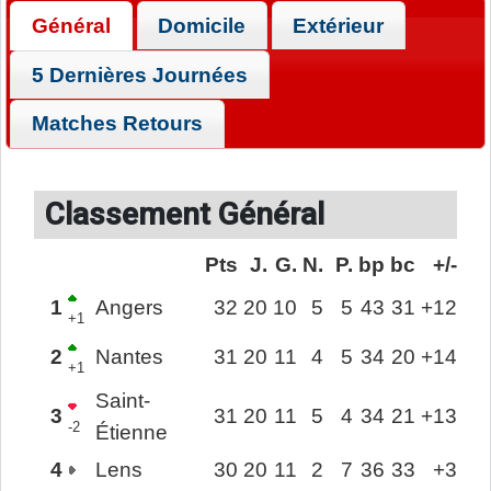
Général
Domicile
Extérieur
5 Dernières Journées
Matches Retours
Classement Général
Pts
J.
G.
N.
P.
bp
bc
+/-
1
Angers
32
20
10
5
5
43
31
+12
+1
2
Nantes
31
20
11
4
5
34
20
+14
+1
Saint-
3
31
20
11
5
4
34
21
+13
-2
Étienne
4
Lens
30
20
11
2
7
36
33
+3