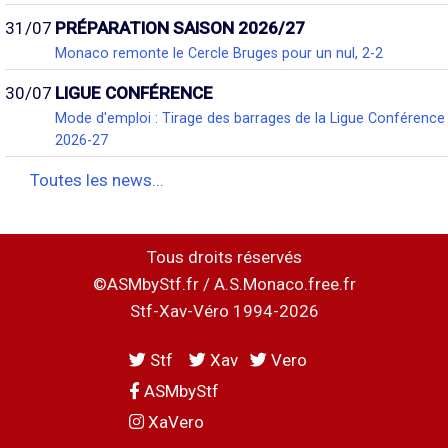
31/07
PRÉPARATION SAISON 2026/27
Monaco remonte le Cercle Bruges pour un nul, 2-2
30/07
LIGUE CONFÉRENCE
Mode d'emploi : Tirage des barrages de la Ligue Conférence
2026-27
Toutes les news...
Tous droits réservés
©ASMbyStf.fr / A.S.Monaco.free.fr
Stf-Xav-Véro 1994-2026
Stf
Xav
Vero
ASMbyStf
XaVero