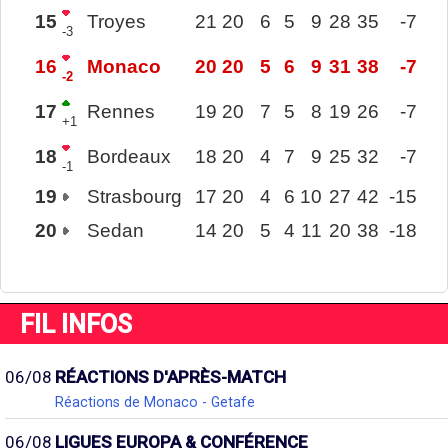
15
Troyes
21
20
6
5
9
28
35
-7
-3
16
Monaco
20
20
5
6
9
31
38
-7
-2
17
Rennes
19
20
7
5
8
19
26
-7
+1
18
Bordeaux
18
20
4
7
9
25
32
-7
-1
19
Strasbourg
17
20
4
6
10
27
42
-15
20
Sedan
14
20
5
4
11
20
38
-18
FIL INFOS
06/08
RÉACTIONS D'APRÈS-MATCH
Réactions de Monaco - Getafe
06/08
LIGUES EUROPA & CONFÉRENCE