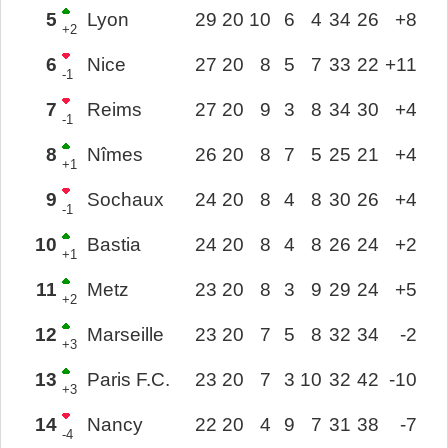
5
Lyon
29
20
10
6
4
34
26
+8
+2
6
Nice
27
20
8
5
7
33
22
+11
-1
7
Reims
27
20
9
3
8
34
30
+4
-1
8
Nîmes
26
20
8
7
5
25
21
+4
+1
9
Sochaux
24
20
8
4
8
30
26
+4
-1
10
Bastia
24
20
8
4
8
26
24
+2
+1
11
Metz
23
20
8
3
9
29
24
+5
+2
12
Marseille
23
20
7
5
8
32
34
-2
+3
13
Paris F.C.
23
20
7
3
10
32
42
-10
+3
14
Nancy
22
20
4
9
7
31
38
-7
-4