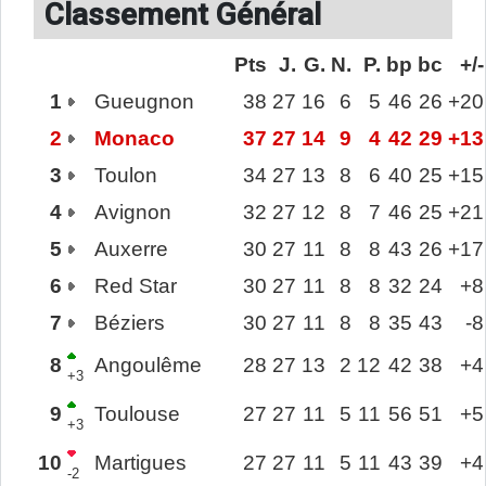
Classement Général
Pts
J.
G.
N.
P.
bp
bc
+/-
1
Gueugnon
38
27
16
6
5
46
26
+20
2
Monaco
37
27
14
9
4
42
29
+13
3
Toulon
34
27
13
8
6
40
25
+15
4
Avignon
32
27
12
8
7
46
25
+21
5
Auxerre
30
27
11
8
8
43
26
+17
6
Red Star
30
27
11
8
8
32
24
+8
7
Béziers
30
27
11
8
8
35
43
-8
8
Angoulême
28
27
13
2
12
42
38
+4
+3
9
Toulouse
27
27
11
5
11
56
51
+5
+3
10
Martigues
27
27
11
5
11
43
39
+4
-2