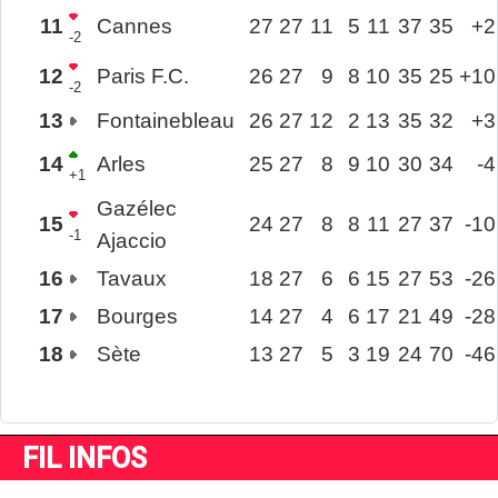
11
Cannes
27
27
11
5
11
37
35
+2
-2
12
Paris F.C.
26
27
9
8
10
35
25
+10
-2
13
Fontainebleau
26
27
12
2
13
35
32
+3
14
Arles
25
27
8
9
10
30
34
-4
+1
Gazélec
15
24
27
8
8
11
27
37
-10
-1
Ajaccio
16
Tavaux
18
27
6
6
15
27
53
-26
17
Bourges
14
27
4
6
17
21
49
-28
18
Sète
13
27
5
3
19
24
70
-46
FIL INFOS