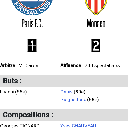
Paris F.C.
Monaco
1
2
Arbitre :
Mr Caron
Affluence :
700 spectateurs
Buts :
Laachi (55e)
Onnis
(80e)
Guignedoux
(88e)
Compositions :
Georges TIGNARD
Yves CHAUVEAU