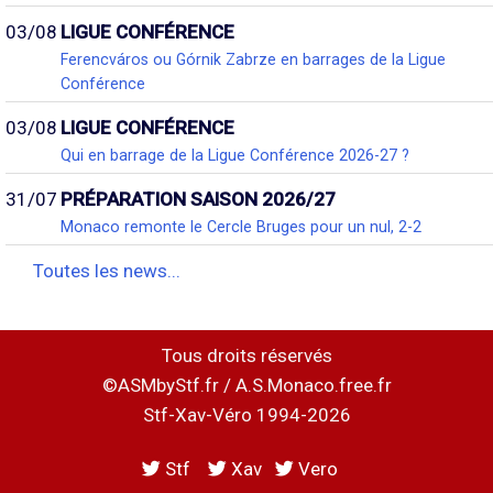
03/08
LIGUE CONFÉRENCE
Ferencváros ou Górnik Zabrze en barrages de la Ligue
Conférence
03/08
LIGUE CONFÉRENCE
Qui en barrage de la Ligue Conférence 2026-27 ?
31/07
PRÉPARATION SAISON 2026/27
Monaco remonte le Cercle Bruges pour un nul, 2-2
Toutes les news...
Tous droits réservés
©ASMbyStf.fr / A.S.Monaco.free.fr
Stf-Xav-Véro 1994-2026
Stf
Xav
Vero