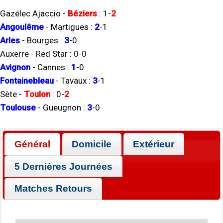
Gazélec Ajaccio
-
Béziers
:
1
-
2
Angoulême
-
Martigues
:
2
-
1
Arles
-
Bourges
:
3
-
0
Auxerre
-
Red Star
:
0
-
0
Avignon
-
Cannes
:
1
-
0
Fontainebleau
-
Tavaux
:
3
-
1
Sète
-
Toulon
:
0
-
2
Toulouse
-
Gueugnon
:
3
-
0
Général
Domicile
Extérieur
5 Dernières Journées
Matches Retours