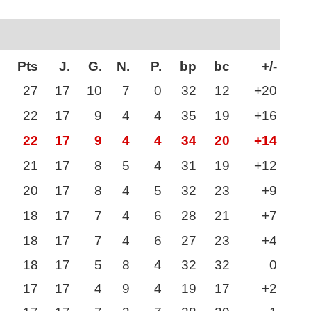
Pts
J.
G.
N.
P.
bp
bc
+/-
27
17
10
7
0
32
12
+20
22
17
9
4
4
35
19
+16
22
17
9
4
4
34
20
+14
21
17
8
5
4
31
19
+12
20
17
8
4
5
32
23
+9
18
17
7
4
6
28
21
+7
18
17
7
4
6
27
23
+4
18
17
5
8
4
32
32
0
17
17
4
9
4
19
17
+2