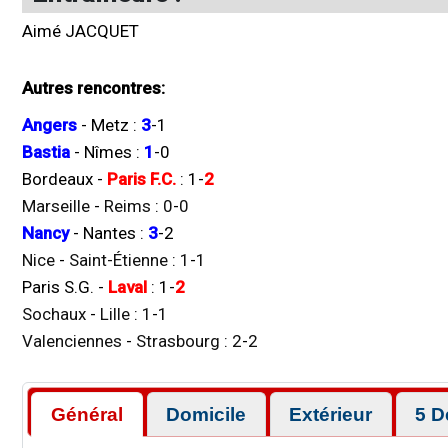
Aimé JACQUET
Autres rencontres:
Angers
-
Metz
:
3
-
1
Bastia
-
Nîmes
:
1
-
0
Bordeaux
-
Paris F.C.
:
1
-
2
Marseille
-
Reims
:
0
-
0
Nancy
-
Nantes
:
3
-
2
Nice
-
Saint-Étienne
:
1
-
1
Paris S.G.
-
Laval
:
1
-
2
Sochaux
-
Lille
:
1
-
1
Valenciennes
-
Strasbourg
:
2
-
2
Général
Domicile
Extérieur
5 D