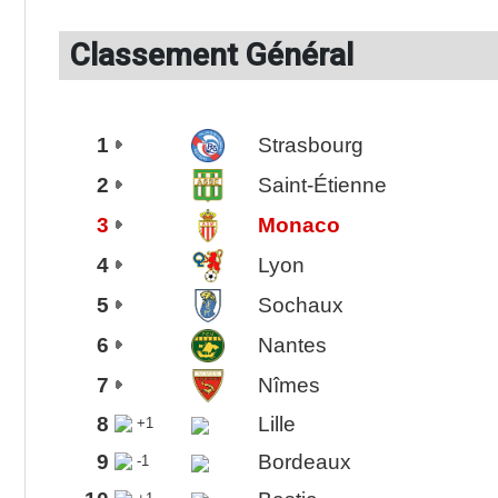
Classement Général
1
Strasbourg
2
Saint-Étienne
3
Monaco
4
Lyon
5
Sochaux
6
Nantes
7
Nîmes
8
Lille
+1
9
Bordeaux
-1