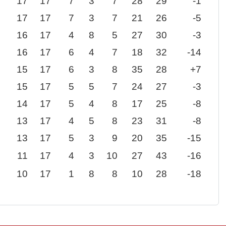
17
17
7
3
7
28
29
-1
17
17
7
3
7
21
26
-5
16
17
4
8
5
27
30
-3
16
17
6
4
7
18
32
-14
15
17
6
3
8
35
28
+7
15
17
5
5
7
24
27
-3
14
17
5
4
8
17
25
-8
13
17
4
5
8
23
31
-8
13
17
5
3
9
20
35
-15
11
17
4
3
10
27
43
-16
10
17
1
8
8
10
28
-18