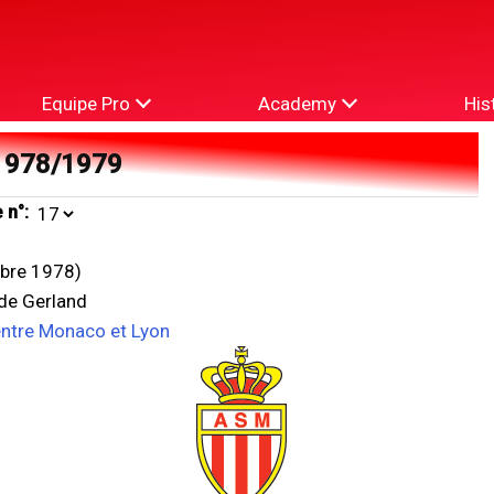
Equipe Pro
Academy
His
1978/1979
 n°:
bre 1978)
ade Gerland
entre Monaco et Lyon