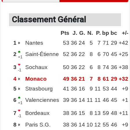
Classement Général
Pts
J.
G.
N.
P.
bp
bc
+/-
1
Nantes
53
36
24
5
7
71
29
+42
2
Saint-Étienne
52
36
22
8
6
70
45
+25
+1
3
Sochaux
50
36
22
6
8
74
36
+38
-1
4
Monaco
49
36
21
7
8
61
29
+32
5
Strasbourg
41
36
16
9
11
53
44
+9
6
Valenciennes
39
36
14
11
11
46
45
+1
+1
7
Bordeaux
38
36
15
8
13
59
48
+11
-1
8
Paris S.G.
38
36
14
10
12
55
46
+9