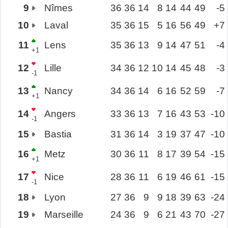
9
Nîmes
36
36
14
8
14
44
49
-5
10
Laval
35
36
15
5
16
56
49
+7
11
Lens
35
36
13
9
14
47
51
-4
+1
12
Lille
34
36
12
10
14
45
48
-3
-1
13
Nancy
34
36
14
6
16
52
59
-7
+1
14
Angers
33
36
13
7
16
43
53
-10
-1
15
Bastia
31
36
14
3
19
37
47
-10
16
Metz
30
36
11
8
17
39
54
-15
+1
17
Nice
28
36
11
6
19
46
61
-15
-1
18
Lyon
27
36
9
9
18
39
63
-24
19
Marseille
24
36
9
6
21
43
70
-27