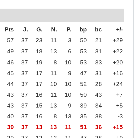
Pts
J.
G.
N.
P.
bp
bc
+/-
57
37
23
11
3
50
21
+29
49
37
18
13
6
53
31
+22
46
37
19
8
10
53
33
+20
45
37
17
11
9
47
31
+16
44
37
17
10
10
52
28
+24
43
37
16
11
10
50
43
+7
43
37
15
13
9
39
34
+5
40
37
16
8
13
35
38
-3
39
37
13
13
11
51
36
+15
39
37
13
13
11
47
38
+9