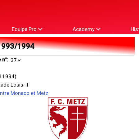
Equipe Pro
Academy
His
1993/1994
 n°:
i 1994)
ade Louis-II
entre Monaco et Metz