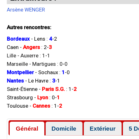
Arsène WENGER
Autres rencontres:
Bordeaux
-
Lens
:
4
-
2
Caen
-
Angers
:
2
-
3
Lille
-
Auxerre
:
1
-
1
Marseille
-
Martigues
:
0
-
0
Montpellier
-
Sochaux
:
1
-
0
Nantes
-
Le Havre
:
3
-
1
Saint-Étienne
-
Paris S.G.
:
1
-
2
Strasbourg
-
Lyon
:
0
-
1
Toulouse
-
Cannes
:
1
-
2
Général
Domicile
Extérieur
5 D