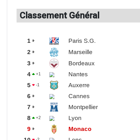
Classement Général
1
Paris S.G.
2
Marseille
3
Bordeaux
4
Nantes
+1
5
Auxerre
-1
6
Cannes
7
Montpellier
8
Lyon
+2
9
Monaco
10
Lens
-2