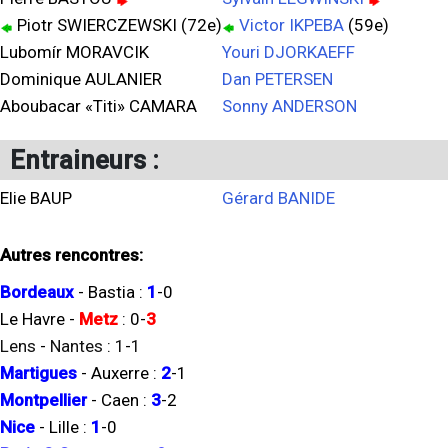
Piotr SWIERCZEWSKI (72e)
Victor IKPEBA
(59e)
Lubomír MORAVCIK
Youri DJORKAEFF
Dominique AULANIER
Dan PETERSEN
Aboubacar «Titi» CAMARA
Sonny ANDERSON
Entraineurs :
Elie BAUP
Gérard BANIDE
Autres rencontres:
Bordeaux
-
Bastia
:
1
-
0
Le Havre
-
Metz
:
0
-
3
Lens
-
Nantes
:
1
-
1
Martigues
-
Auxerre
:
2
-
1
Montpellier
-
Caen
:
3
-
2
Nice
-
Lille
:
1
-
0