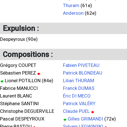
Thuram
(61e)
Anderson
(62e)
Expulsion :
Despeyroux (90e)
Compositions :
Grégory COUPET
Fabien PIVETEAU
Sébastien PEREZ
Patrick BLONDEAU
Lionel POTILLON (84e)
Lilian THURAM
Fabrice MANUCCI
Franck DUMAS
Laurent BLANC
Éric DI MECO
Stéphane SANTINI
Patrick VALÉRY
Christophe DEGUERVILLE
Claude PUEL
Pascal DESPEYROUX
Gilles GRIMANDI
(72e)
Pierre BASTOU
Sylvain LEGWINSKI