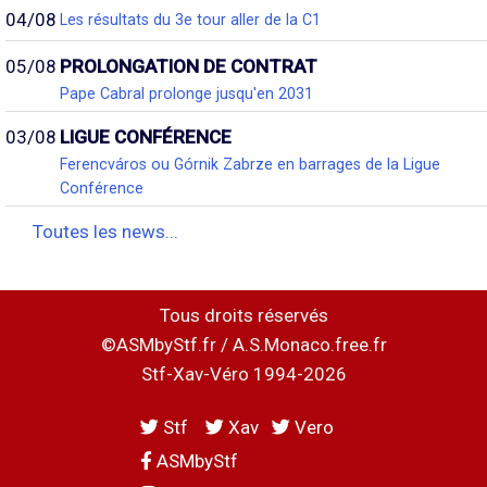
04/08
Les résultats du 3e tour aller de la C1
05/08
PROLONGATION DE CONTRAT
Pape Cabral prolonge jusqu'en 2031
03/08
LIGUE CONFÉRENCE
Ferencváros ou Górnik Zabrze en barrages de la Ligue
Conférence
Toutes les news...
Tous droits réservés
©ASMbyStf.fr / A.S.Monaco.free.fr
Stf-Xav-Véro 1994-2026
Stf
Xav
Vero
ASMbyStf