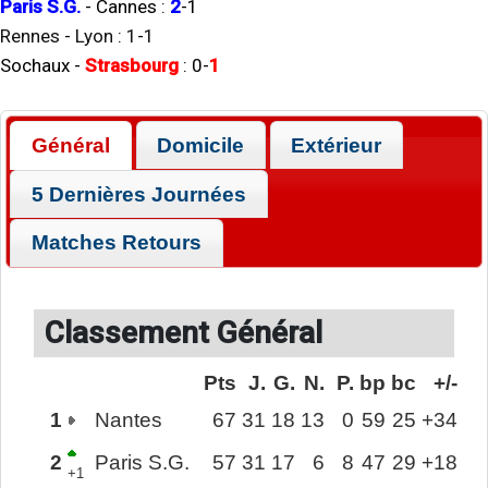
Paris S.G.
-
Cannes
:
2
-
1
Rennes
-
Lyon
:
1
-
1
Sochaux
-
Strasbourg
:
0
-
1
Général
Domicile
Extérieur
5 Dernières Journées
Matches Retours
Classement Général
Pts
J.
G.
N.
P.
bp
bc
+/-
1
Nantes
67
31
18
13
0
59
25
+34
2
Paris S.G.
57
31
17
6
8
47
29
+18
+1