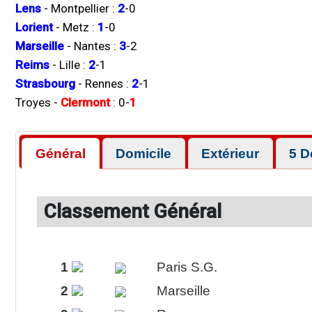
Lens
-
Montpellier
:
2
-
0
Lorient
-
Metz
:
1
-
0
Marseille
-
Nantes
:
3
-
2
Reims
-
Lille
:
2
-
1
Strasbourg
-
Rennes
:
2
-
1
Troyes
-
Clermont
:
0
-
1
Général
Domicile
Extérieur
5 D
Classement Général
1
Paris S.G.
2
Marseille