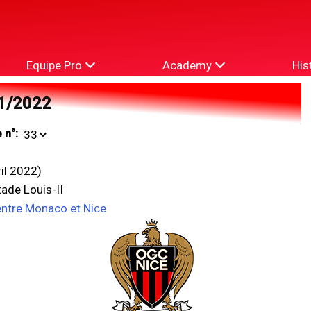
Equipe Pro
Academy
His
1/2022
 n°:
ril 2022)
ade Louis-II
entre Monaco et Nice