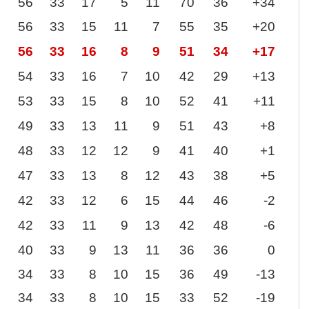
56
33
17
5
11
70
36
+34
56
33
15
11
7
55
35
+20
56
33
16
8
9
51
34
+17
54
33
16
7
10
42
29
+13
53
33
15
8
10
52
41
+11
49
33
13
11
9
51
43
+8
48
33
12
12
9
41
40
+1
47
33
13
8
12
43
38
+5
42
33
12
6
15
44
46
-2
42
33
11
9
13
42
48
-6
40
33
9
13
11
36
36
0
34
33
8
10
15
36
49
-13
34
33
8
10
15
33
52
-19