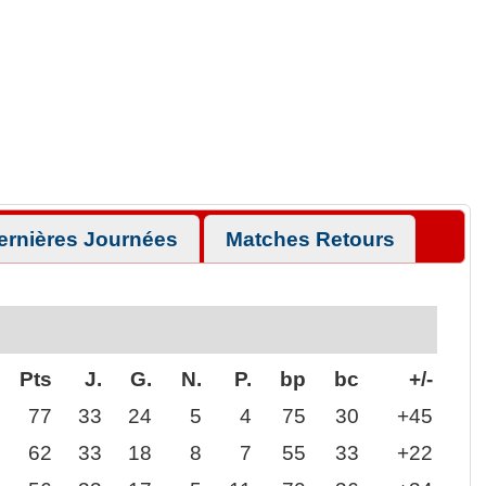
ernières Journées
Matches Retours
Pts
J.
G.
N.
P.
bp
bc
+/-
77
33
24
5
4
75
30
+45
62
33
18
8
7
55
33
+22