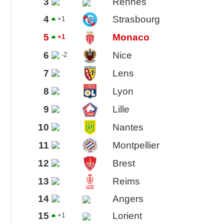
3
Rennes
4
Strasbourg
+1
5
Monaco
+1
6
Nice
-2
7
Lens
8
Lyon
9
Lille
10
Nantes
11
Montpellier
12
Brest
13
Reims
14
Angers
15
Lorient
+1