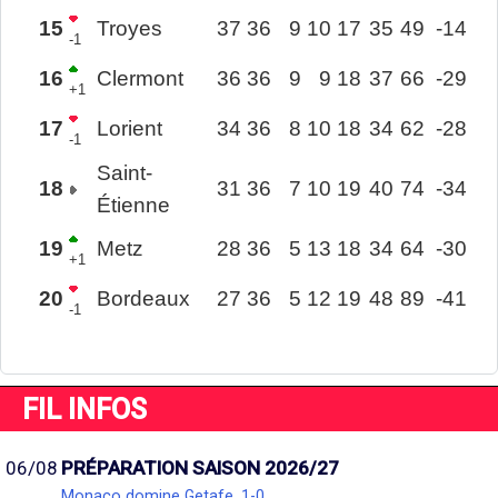
15
Troyes
37
36
9
10
17
35
49
-14
-1
16
Clermont
36
36
9
9
18
37
66
-29
+1
17
Lorient
34
36
8
10
18
34
62
-28
-1
Saint-
18
31
36
7
10
19
40
74
-34
Étienne
19
Metz
28
36
5
13
18
34
64
-30
+1
20
Bordeaux
27
36
5
12
19
48
89
-41
-1
FIL INFOS
06/08
PRÉPARATION SAISON 2026/27
Monaco domine Getafe, 1-0