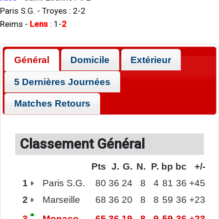
Paris S.G.
-
Troyes
:
2
-
2
Reims
-
Lens
:
1
-
2
Général
Domicile
Extérieur
5 Dernières Journées
Matches Retours
Classement Général
Pts
J.
G.
N.
P.
bp
bc
+/-
1
Paris S.G.
80
36
24
8
4
81
36
+45
2
Marseille
68
36
20
8
8
59
36
+23
3
Monaco
65
36
19
8
9
59
36
+23