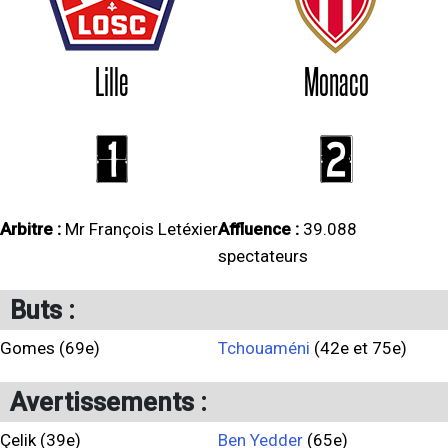
Lille
Monaco
1
2
Arbitre :
Mr François Letéxier
Affluence :
39.088
spectateurs
Buts :
Gomes (69e)
Tchouaméni
(42e et 75e)
Avertissements :
Çelik (39e)
Ben Yedder
(65e)