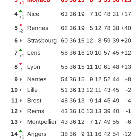
+1
4
Nice
63
36
19
7
10
48
31
+17
+1
5
Rennes
62
36
19
5
12
78
38
+40
-2
6
Strasbourg
60
36
16
12
8
59
39
+20
7
Lens
58
36
16
10
10
57
45
+12
+1
8
Lyon
55
36
15
11
10
61
48
+13
-1
9
Nantes
54
36
15
9
12
52
44
+8
10
Lille
51
36
13
12
11
43
45
-2
11
Brest
48
36
13
9
14
45
49
-4
12
Reims
43
36
10
13
13
39
40
-1
13
Montpellier
43
36
12
7
17
49
55
-6
14
Angers
38
36
9
11
16
42
54
-12
+1