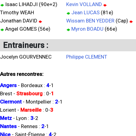
Isaac LIHADJI (90e+2)
Kevin VOLLAND
Timothy WEAH
Jean LUCAS
(81e)
Jonathan DAVID
Wissam BEN YEDDER
(Cap)
Angel GOMES (56e)
Myron BOADU
(66e)
Entraineurs :
Jocelyn GOURVENNEC
Philippe CLEMENT
Autres rencontres:
Angers
-
Bordeaux
:
4
-
1
Brest
-
Strasbourg
:
0
-
1
Clermont
-
Montpellier
:
2
-
1
Lorient
-
Marseille
:
0
-
3
Metz
-
Lyon
:
3
-
2
Nantes
-
Rennes
:
2
-
1
Nice
-
Saint-Étienne
:
4
-
2