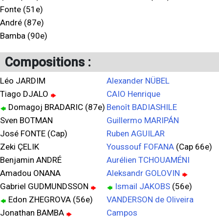
Fonte (51e)
André (87e)
Bamba (90e)
Compositions :
Léo JARDIM
Alexander NÜBEL
Tiago DJALO
CAIO Henrique
Domagoj BRADARIC (87e)
Benoît BADIASHILE
Sven BOTMAN
Guillermo MARIPÁN
José FONTE (Cap)
Ruben AGUILAR
Zeki ÇELIK
Youssouf FOFANA
(Cap 66e)
Benjamin ANDRÉ
Aurélien TCHOUAMÉNI
Amadou ONANA
Aleksandr GOLOVIN
Gabriel GUDMUNDSSON
Ismail JAKOBS
(56e)
Edon ZHEGROVA (56e)
VANDERSON de Oliveira
Jonathan BAMBA
Campos