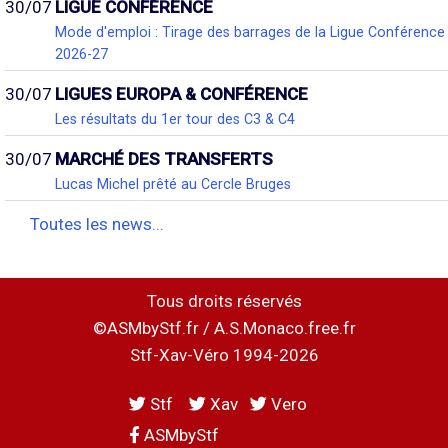
30/07
LIGUE CONFÉRENCE
Mode d'emploi : Tirage des barrages de la Ligue Conférence
2026-27
30/07
LIGUES EUROPA & CONFÉRENCE
Les résultats du 1er tour des C3 & C4
30/07
MARCHÉ DES TRANSFERTS
Lucas Michel prêté au Cercle Bruges
Toutes les news...
Tous droits réservés
©ASMbyStf.fr / A.S.Monaco.free.fr
Stf-Xav-Véro 1994-2026
Stf
Xav
Vero
ASMbyStf