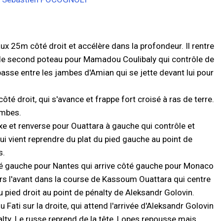
x 25m côté droit et accélère dans la profondeur. Il rentre
r le second poteau pour Mamadou Coulibaly qui contrôle de
 passe entre les jambes d'Amian qui se jette devant lui pour
té droit, qui s'avance et frappe fort croisé à ras de terre.
ambes.
axe et renverse pour Ouattara à gauche qui contrôle et
ui vient reprendre du plat du pied gauche au point de
s.
é gauche pour Nantes qui arrive côté gauche pour Monaco
rs l'avant dans la course de Kassoum Ouattara qui centre
 du pied droit au point de pénalty de Aleksandr Golovin.
ati sur la droite, qui attend l'arrivée d'Aleksandr Golovin
nalty. Le russe reprend de la tête, Lopes repousse mais