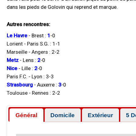
dans les pieds de Golovin qui reprend et marque.
Autres rencontres:
Le Havre
-
Brest
:
1
-
0
Lorient
-
Paris S.G.
:
1
-
1
Marseille
-
Angers
:
2
-
2
Metz
-
Lens
:
2
-
0
Nice
-
Lille
:
2
-
0
Paris F.C.
-
Lyon
:
3
-
3
Strasbourg
-
Auxerre
:
3
-
0
Toulouse
-
Rennes
:
2
-
2
Général
Domicile
Extérieur
5 D