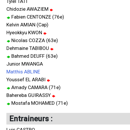
Tylel TATI
Chidozie AWAZIEM
Fabien CENTONZE (76e)
Kelvin AMIAN (Cap)
Hyeokkyu KWON
Nicolas COZZA (63e)
Dehmaine TABIBOU
Bahmed DEUFF (63e)
Junior MWANGA
Matthis ABLINE
Youssef EL ARABI
Amady CAMARA (71e)
Bahereba GUIRASSY
Mostafa MOHAMED (71e)
Entraineurs :
Luis CASTRO