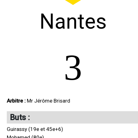
Nantes
3
Arbitre :
Mr Jérôme Brisard
Buts :
Guirassy (19e et 45e+6)
Mohamed (80e)