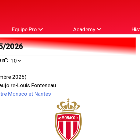
Equipe Pro
Academy
His
5/2026
 n°:
mbre 2025)
eaujoire-Louis Fonteneau
ntre Monaco et Nantes