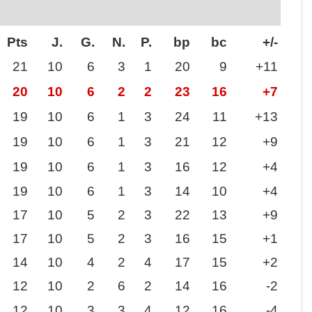
Pts
J.
G.
N.
P.
bp
bc
+/-
21
10
6
3
1
20
9
+11
20
10
6
2
2
23
16
+7
19
10
6
1
3
24
11
+13
19
10
6
1
3
21
12
+9
19
10
6
1
3
16
12
+4
19
10
6
1
3
14
10
+4
17
10
5
2
3
22
13
+9
17
10
5
2
3
16
15
+1
14
10
4
2
4
17
15
+2
12
10
2
6
2
14
16
-2
12
10
3
3
4
12
16
-4