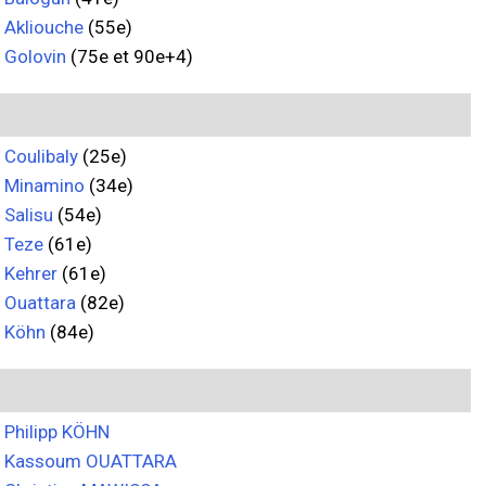
Akliouche
(55e)
Golovin
(75e et 90e+4)
Coulibaly
(25e)
Minamino
(34e)
Salisu
(54e)
Teze
(61e)
Kehrer
(61e)
Ouattara
(82e)
Köhn
(84e)
Philipp KÖHN
Kassoum OUATTARA