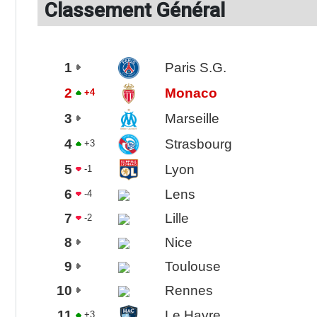
Classement Général
1
Paris S.G.
2
Monaco
+4
3
Marseille
4
Strasbourg
+3
5
Lyon
-1
6
Lens
-4
7
Lille
-2
8
Nice
9
Toulouse
10
Rennes
11
Le Havre
+3