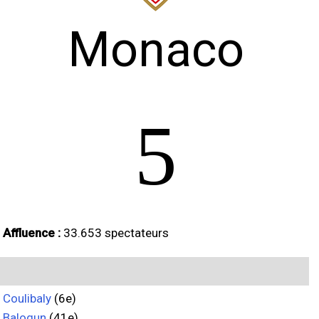
Monaco
5
Affluence :
33.653 spectateurs
Coulibaly
(6e)
Balogun
(41e)