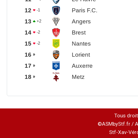
12
Paris F.C.
-1
13
Angers
+2
14
Brest
-2
15
Nantes
-2
16
Lorient
17
Auxerre
18
Metz
Tous droit
©ASMbyStf.fr / A
Stf-Xav-Vér