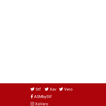
Stf
Xav
Vero
ASMbyStf
XaVero