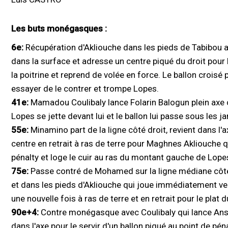
Les buts monégasques :
6e:
Récupération d'Akliouche dans les pieds de Tabibou au
dans la surface et adresse un centre piqué du droit pou
la poitrine et reprend de volée en force. Le ballon croisé
essayer de le contrer et trompe Lopes.
41e:
Mamadou Coulibaly lance Folarin Balogun plein axe cô
Lopes se jette devant lui et le ballon lui passe sous les j
55e:
Minamino part de la ligne côté droit, revient dans l'
centre en retrait à ras de terre pour Maghnes Akliouche q
pénalty et loge le cuir au ras du montant gauche de Lope
75e:
Passe contré de Mohamed sur la ligne médiane côt
et dans les pieds d'Akliouche qui joue immédiatement ve
une nouvelle fois à ras de terre et en retrait pour le plat
90e+4:
Contre monégasque avec Coulibaly qui lance Ansu F
dans l'axe pour le servir d'un ballon piqué au point de pé