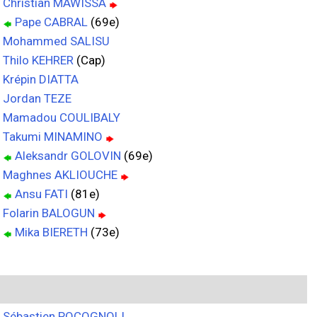
Christian MAWISSA
Pape CABRAL
(69e)
Mohammed SALISU
Thilo KEHRER
(Cap)
Krépin DIATTA
Jordan TEZE
Mamadou COULIBALY
Takumi MINAMINO
Aleksandr GOLOVIN
(69e)
Maghnes AKLIOUCHE
Ansu FATI
(81e)
Folarin BALOGUN
Mika BIERETH
(73e)
Sébastien POCOGNOLI