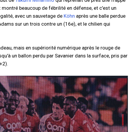
 but de
Takumi Minamino
qui reprenait de près une frappe
t montré beaucoup de fébrilité en défense, et c'est un
 égalité, avec un sauvetage de
Köhn
après une balle perdue
dams sur un trois contre un (16e), et le chilien qui
adeau, mais en supériorité numérique après le rouge de
squ'à un ballon perdu par Savanier dans la surface, pris par
+2).