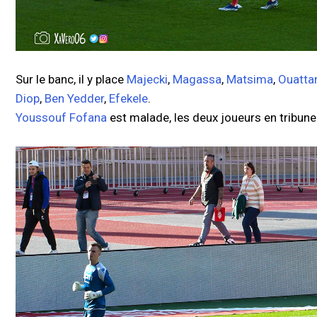
Sur le banc, il y place
Majecki
,
Magassa
,
Matsima
,
Ouatta
Diop
,
Ben Yedder
,
Efekele
.
Youssouf Fofana
est malade, les deux joueurs en tribun