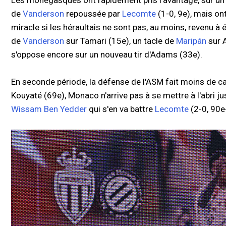
Les monégasques ont rapidement pris l'avantage, sur un
de
Vanderson
repoussée par
Lecomte
(1-0, 9e), mais on
miracle si les héraultais ne sont pas, au moins, revenu à
de
Vanderson
sur Tamari (15e), un tacle de
Maripán
sur A
s'oppose encore sur un nouveau tir d'Adams (33e).
En seconde période, la défense de l'ASM fait moins de c
Kouyaté (69e), Monaco n'arrive pas à se mettre à l'abri ju
Wissam Ben Yedder
qui s'en va battre
Lecomte
(2-0, 90e