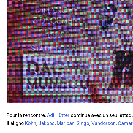
Pour la rencontre,
Adi Hütter
continue avec un seul attaq
Il aligne
Köhn
,
Jakobs
,
Maripán
,
Singo
,
Vanderson
,
Camar