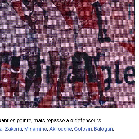
uant en pointe, mais repasse à 4 défenseurs.
a
,
Zakaria
,
Minamino
,
Akliouche
,
Golovin
,
Balogun
.