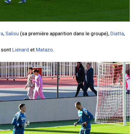
ra
,
Salisu
(sa première apparition dans le groupe),
Diatta
,
e sont
Liénard
et
Matazo
.