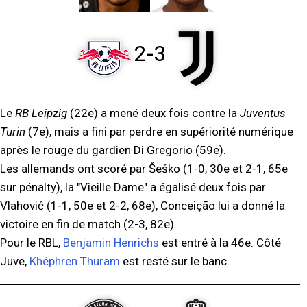
2-3
Le
RB Leipzig
(22e) a mené deux fois contre la
Juventus
Turin
(7e), mais a fini par perdre en supériorité numérique
après le rouge du gardien Di Gregorio (59e).
Les allemands ont scoré par Šeško (1-0, 30e et 2-1, 65e
sur pénalty), la "Vieille Dame" a égalisé deux fois par
Vlahović (1-1, 50e et 2-2, 68e), Conceição lui a donné la
victoire en fin de match (2-3, 82e).
Pour le RBL,
Benjamin Henrichs
est entré à la 46e. Côté
Juve,
Khéphren Thuram
est resté sur le banc.