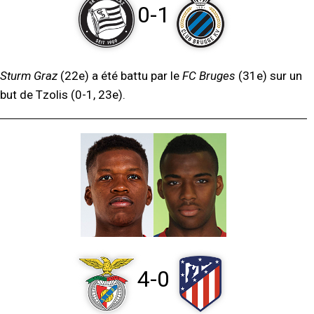
0-1
Sturm Graz
(22e) a été battu par le
FC Bruges
(31e) sur un
but de Tzolis (0-1, 23e).
4-0