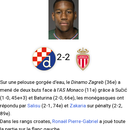
2-2
Sur une pelouse gorgée d'eau, le
Dinamo Zagreb
(36e) a
mené de deux buts face à l'
AS Monaco
(11e) grâce à Sučić
(1-0, 45e+3) et Baturina (2-0, 66e), les monégasques ont
répondu par
Salisu
(2-1, 74e) et
Zakaria
sur pénalty (2-2,
89e).
Dans les rangs croates,
Ronaël Pierre-Gabriel
a joué toute
la partie sur le flanc gauche.