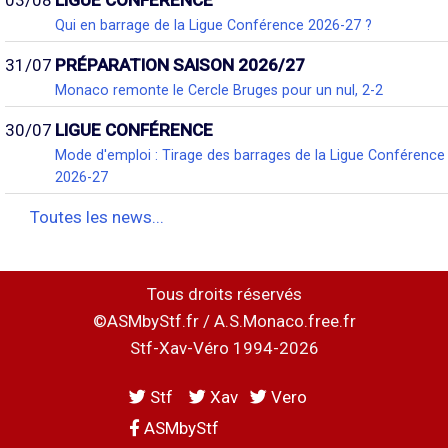
Qui en barrage de la Ligue Conférence 2026-27 ?
31/07
PRÉPARATION SAISON 2026/27
Monaco remonte le Cercle Bruges pour un nul, 2-2
30/07
LIGUE CONFÉRENCE
Mode d'emploi : Tirage des barrages de la Ligue Conférence
2026-27
Toutes les news...
Tous droits réservés
©ASMbyStf.fr / A.S.Monaco.free.fr
Stf-Xav-Véro 1994-2026
Stf
Xav
Vero
ASMbyStf