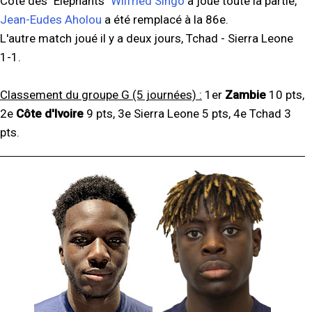
Côté des "Éléphants"
Wilfried Singo
a joué toute la partie,
Jean-Eudes Aholou
a été remplacé à la 86e.
L'autre match joué il y a deux jours, Tchad - Sierra Leone
1-1.
Classement du groupe G (5 journées) :
1er
Zambie
10 pts,
2e
Côte d'Ivoire
9 pts, 3e Sierra Leone 5 pts, 4e Tchad 3
pts.