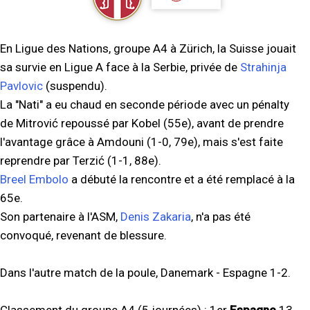
En Ligue des Nations, groupe A4 à Zürich, la Suisse jouait
sa survie en Ligue A face à la Serbie, privée de
Strahinja
Pavlovic
(suspendu).
La "Nati" a eu chaud en seconde période avec un pénalty
de Mitrović repoussé par Kobel (55e), avant de prendre
l'avantage grâce à Amdouni (1-0, 79e), mais s'est faite
reprendre par Terzić (1-1, 88e).
Breel Embolo
a débuté la rencontre et a été remplacé à la
65e.
Son partenaire à l'ASM,
Denis Zakaria
, n'a pas été
convoqué, revenant de blessure.
Dans l'autre match de la poule, Danemark - Espagne 1-2.
Classement du groupe A4 (5 journées) :
1er
Espagne
13