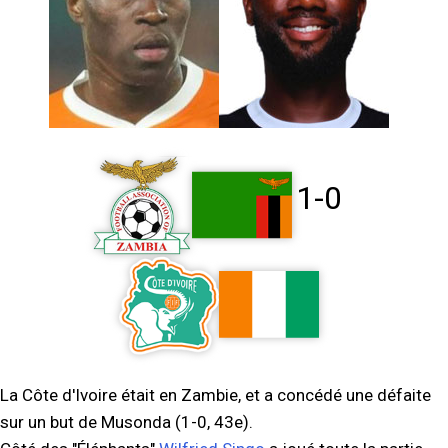
1-0
La Côte d'Ivoire était en Zambie, et a concédé une défaite
sur un but de Musonda (1-0, 43e).