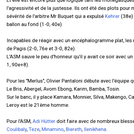
Et elle est encore plus que logique tant les monégasques
l'agressivité et de la justesse. Ils ont été des plots pour m
sévérité de l'arbitre Mr Buquet qui a expulsé
Kehrer
(38e) 
ballon au fond (1-0, 40e).
Incapables de réagir avec un encéphalogramme plat, les
de Pagis (2-0, 76e et 3-0, 82e).
L'ASM sauve le peu d'honneur qu'il y avait ce soir avec un
1, 90e+8).
Pour les "Merlus", Olivier Pantaloni débute avec l'équipe qu
Le Bris, Abergel, Avom Ebong, Karim, Bamba, Tosin.
Sur le banc, il y place Kamara, Monnier, Silva, Makengo, 
Leroy est le 21ème homme.
Pour l'ASM,
Adi Hütter
doit faire avec de nombreux blessé
Coulibaly
,
Teze
,
Minamino
,
Biereth
,
Ilenikhena
.