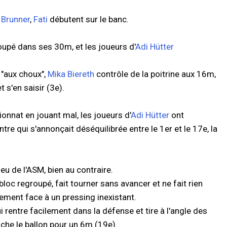
,
Brunner
,
Fati
débutent sur le banc.
oupé dans ses 30m, et les joueurs d'
Adi Hütter
 "aux choux",
Mika Biereth
contrôle de la poitrine aux 16m,
 s'en saisir (3e).
onnat en jouant mal, les joueurs d'
Adi Hütter
ont
re qui s'annonçait déséquilibrée entre le 1er et le 17e, la
 jeu de l'ASM, bien au contraire.
bloc regroupé, fait tourner sans avancer et ne fait rien
lement face à un pressing inexistant.
 rentre facilement dans la défense et tire à l'angle des
uche le ballon pour un 6m (19e).