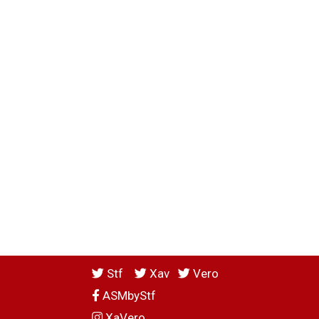
Stf
Xav
Vero
ASMbyStf
XaVero