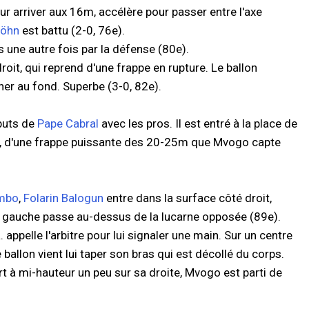
ur arriver aux 16m, accélère pour passer entre l'axe
öhn
est battu (2-0, 76e).
s une autre fois par la défense (80e).
it, qui reprend d'une frappe en rupture. Le ballon
ner au fond. Superbe (3-0, 82e).
buts de
Pape Cabral
avec les pros. Il est entré à la place de
co, d'une frappe puissante des 20-25m que Mvogo capte
mbo
,
Folarin Balogun
entre dans la surface côté droit,
u gauche passe au-dessus de la lucarne opposée (89e).
appelle l'arbitre pour lui signaler une main. Sur un centre
e ballon vient lui taper son bras qui est décollé du corps.
fort à mi-hauteur un peu sur sa droite, Mvogo est parti de