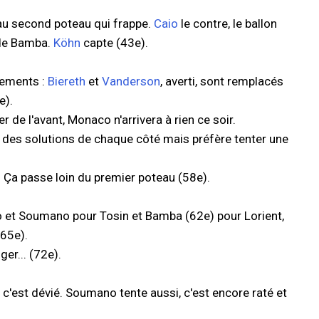
s au second poteau qui frappe.
Caio
le contre, le ballon
 de Bamba.
Köhn
capte (43e).
gements :
Biereth
et
Vanderson
, averti, sont remplacés
e).
 de l'avant, Monaco n'arrivera à rien ce soir.
a des solutions de chaque côté mais préfère tenter une
rt. Ça passe loin du premier poteau (58e).
et Soumano pour Tosin et Bamba (62e) pour Lorient,
65e).
ger... (72e).
c'est dévié. Soumano tente aussi, c'est encore raté et