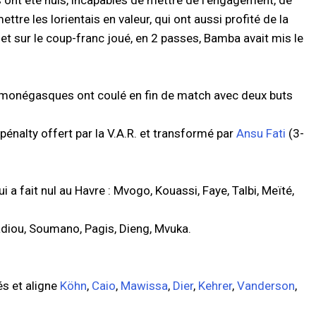
 ont été nuls, incapables de mettre de l'engagement, de
ettre les lorientais en valeur, qui ont aussi profité de la
et sur le coup-franc joué, en 2 passes, Bamba avait mis le
 monégasques ont coulé en fin de match avec deux buts
 pénalty offert par la V.A.R. et transformé par
Ansu Fati
(3-
i a fait nul au Havre : Mvogo, Kouassi, Faye, Talbi, Meïté,
Cadiou, Soumano, Pagis, Dieng, Mvuka.
s et aligne
Köhn
,
Caio
,
Mawissa
,
Dier
,
Kehrer
,
Vanderson
,