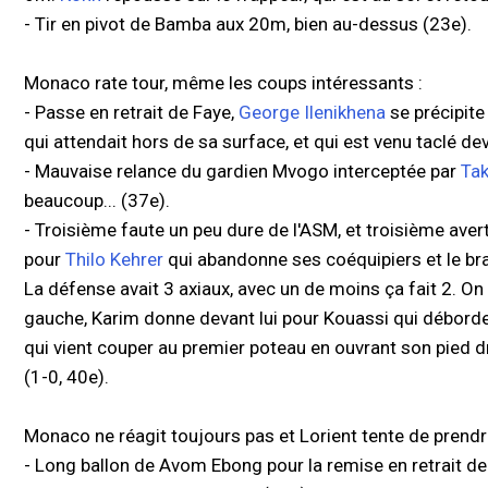
- Tir en pivot de Bamba aux 20m, bien au-dessus (23e).
Monaco rate tour, même les coups intéressants :
- Passe en retrait de Faye,
George Ilenikhena
se précipite
qui attendait hors de sa surface, et qui est venu taclé d
- Mauvaise relance du gardien Mvogo interceptée par
Ta
beaucoup... (37e).
- Troisième faute un peu dure de l'ASM, et troisième ave
pour
Thilo Kehrer
qui abandonne ses coéquipiers et le b
La défense avait 3 axiaux, avec un de moins ça fait 2. O
gauche, Karim donne devant lui pour Kouassi qui déborde 
qui vient couper au premier poteau en ouvrant son pied d
(1-0, 40e).
Monaco ne réagit toujours pas et Lorient tente de prendre
- Long ballon de Avom Ebong pour la remise en retrait d