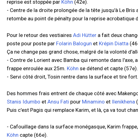
reprise est stoppée par
Köhn
(42e).
- Centre de la droite prolongée de la tête jusqu'à Le Bri
retombe au point de pénalty pour la reprise acrobatique
Pour le retour des vestiaires
Adi Hütter
a fait deux chan
poste pour poste par
Folarin Balogun
et
Krépin Diatta
(46
Ça ne change pas grand chose, malgré de la volonté d'aller
- Contre de Lorient avec Bamba qui remonte dans l'axe, 
frappe enroulée aux 25m.
Köhn
se détend et capte (57e).
- Servi côté droit, Tosin rentre dans la surface et tire fo
Des hommes frais entrent de chaque côté avec Makengo 
Stanis Idumbo
et
Ansu Fati
pour
Minamino
et
Ilenikhena
(
Puis c'est Pagis qui remplace Karim, et là, ça va tout chan
- Cafouillage dans la surface monégasque, Karim frappe, 
Köhn
capte (66e).