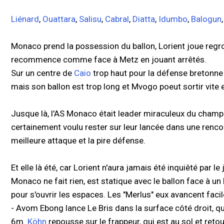
Liénard
,
Ouattara
,
Salisu
,
Cabral
,
Diatta
,
Idumbo
,
Balogun
Monaco prend la possession du ballon, Lorient joue regr
recommence comme face à Metz en jouant arrêtés.
Sur un centre de
Caio
trop haut pour la défense bretonne
mais son ballon est trop long et Mvogo poeut sortir vite et
Jusque là, l'AS Monaco était leader miraculeux du champi
certainement voulu rester sur leur lancée dans une rencont
meilleure attaque et la pire défense.
Et elle là été, car Lorient n'aura jamais été inquiêté par le
Monaco ne fait rien, est statique avec le ballon face à un 
pour s'ouvrir les espaces. Les "Merlus" eux avancent faci
- Avom Ebong lance Le Bris dans la surface côté droit, qui
6m.
Köhn
repousse sur le frappeur, qui est au sol et reto