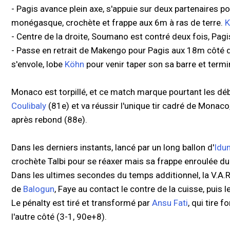
- Pagis avance plein axe, s'appuie sur deux partenaires po
monégasque, crochète et frappe aux 6m à ras de terre.
K
- Centre de la droite, Soumano est contré deux fois, Pagi
- Passe en retrait de Makengo pour Pagis aux 18m côté dro
s'envole, lobe
Köhn
pour venir taper son sa barre et termi
Monaco est torpillé, et ce match marque pourtant les dé
Coulibaly
(81e) et va réussir l'unique tir cadré de Mona
après rebond (88e).
Dans les derniers instants, lancé par un long ballon d'
Idu
crochète Talbi pour se réaxer mais sa frappe enroulée d
Dans les ultimes secondes du temps additionnel, la V.A.R. 
de
Balogun
, Faye au contact le contre de la cuisse, puis l
Le pénalty est tiré et transformé par
Ansu Fati
, qui tire 
l'autre côté (3-1, 90e+8).