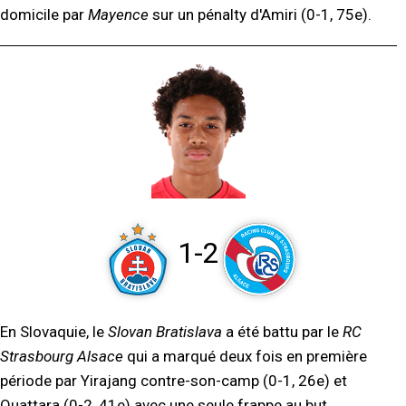
domicile par
Mayence
sur un pénalty d'Amiri (0-1, 75e).
1-2
En Slovaquie, le
Slovan Bratislava
a été battu par le
RC
Strasbourg Alsace
qui a marqué deux fois en première
période par Yirajang contre-son-camp (0-1, 26e) et
Ouattara (0-2, 41e) avec une seule frappe au but.