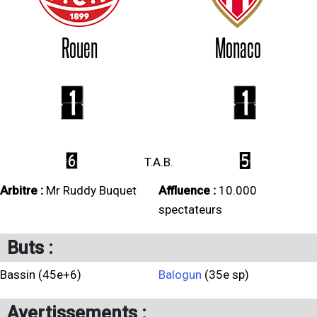
Rouen
Monaco
1
1
6
5
T.A.B.
Arbitre :
Mr Ruddy Buquet
Affluence :
10.000
spectateurs
Buts :
Bassin (45e+6)
Balogun
(35e sp)
Avertissements :