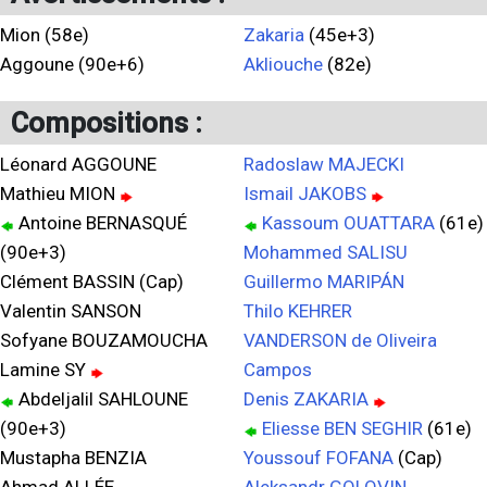
Mion (58e)
Zakaria
(45e+3)
Aggoune (90e+6)
Akliouche
(82e)
Compositions :
Léonard AGGOUNE
Radoslaw MAJECKI
Mathieu MION
Ismail JAKOBS
Antoine BERNASQUÉ
Kassoum OUATTARA
(61e)
(90e+3)
Mohammed SALISU
Clément BASSIN (Cap)
Guillermo MARIPÁN
Valentin SANSON
Thilo KEHRER
Sofyane BOUZAMOUCHA
VANDERSON de Oliveira
Lamine SY
Campos
Abdeljalil SAHLOUNE
Denis ZAKARIA
(90e+3)
Eliesse BEN SEGHIR
(61e)
Mustapha BENZIA
Youssouf FOFANA
(Cap)