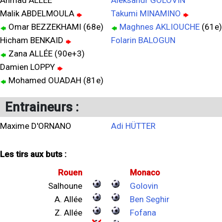
Ahmad ALLÉE
Aleksandr GOLOVIN
Malik ABDELMOULA
Takumi MINAMINO
Omar BEZZEKHAMI (68e)
Maghnes AKLIOUCHE
(61e)
Hicham BENKAID
Folarin BALOGUN
Zana ALLÉE (90e+3)
Damien LOPPY
Mohamed OUADAH (81e)
Entraineurs :
Maxime D'ORNANO
Adi HÜTTER
Les tirs aux buts :
Rouen
Monaco
Salhoune
Golovin
A. Allée
Ben Seghir
Z. Allée
Fofana