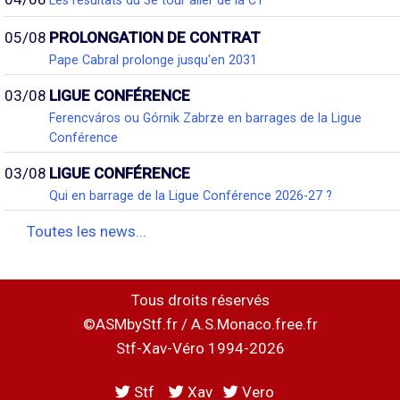
05/08
PROLONGATION DE CONTRAT
Pape Cabral prolonge jusqu'en 2031
03/08
LIGUE CONFÉRENCE
Ferencváros ou Górnik Zabrze en barrages de la Ligue
Conférence
03/08
LIGUE CONFÉRENCE
Qui en barrage de la Ligue Conférence 2026-27 ?
Toutes les news...
Tous droits réservés
©ASMbyStf.fr / A.S.Monaco.free.fr
Stf-Xav-Véro 1994-2026
Stf
Xav
Vero