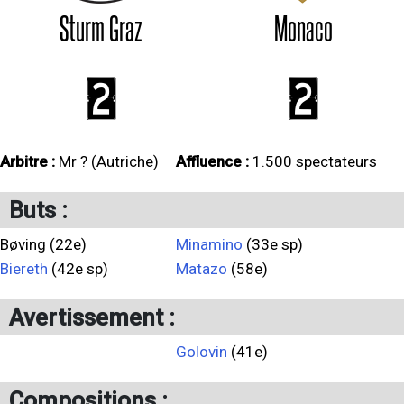
Sturm Graz
Monaco
2
2
Arbitre :
Mr ? (Autriche)
Affluence :
1.500 spectateurs
Buts :
Bøving (22e)
Minamino
(33e sp)
Biereth
(42e sp)
Matazo
(58e)
Avertissement :
Golovin
(41e)
Compositions :