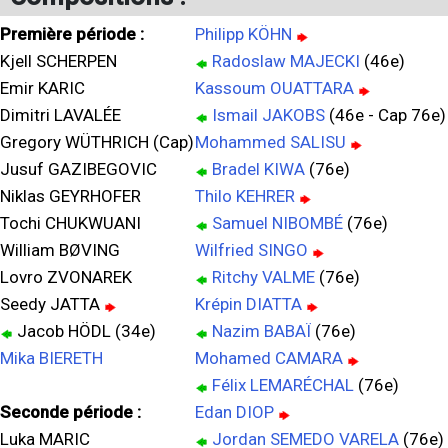
Première période :
Philipp KÖHN
Kjell SCHERPEN
Radoslaw MAJECKI
(46e)
Emir KARIC
Kassoum OUATTARA
Dimitri LAVALÉE
Ismail JAKOBS
(46e - Cap 76e)
Gregory WÜTHRICH (Cap)
Mohammed SALISU
Jusuf GAZIBEGOVIC
Bradel KIWA
(76e)
Niklas GEYRHOFER
Thilo KEHRER
Tochi CHUKWUANI
Samuel NIBOMBÉ
(76e)
William BØVING
Wilfried SINGO
Lovro ZVONAREK
Ritchy VALME
(76e)
Seedy JATTA
Krépin DIATTA
Jacob HÖDL (34e)
Nazim BABAÏ
(76e)
Mika BIERETH
Mohamed CAMARA
Félix LEMARÉCHAL
(76e)
Seconde période :
Edan DIOP
Luka MARIC
Jordan SEMEDO VARELA
(76e)