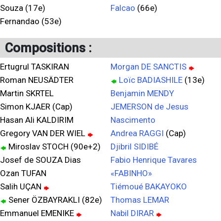
Souza (17e)
Falcao
(66e)
Fernandao (53e)
Compositions :
Ertugrul TASKIRAN
Morgan DE SANCTIS
Roman NEUSÄDTER
Loïc BADIASHILE
(13e)
Martin SKRTEL
Benjamin MENDY
Simon KJAER (Cap)
JEMERSON de Jesus
Hasan Ali KALDIRIM
Nascimento
Gregory VAN DER WIEL
Andrea RAGGI
(Cap)
Miroslav STOCH (90e+2)
Djibril SIDIBÉ
Josef de SOUZA Dias
Fabio Henrique Tavares
Ozan TUFAN
«FABINHO»
Salih UÇAN
Tiémoué BAKAYOKO
Sener ÖZBAYRAKLI (82e)
Thomas LEMAR
Emmanuel EMENIKE
Nabil DIRAR