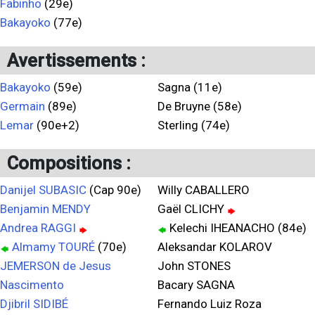
Fabinho
(29e)
Bakayoko
(77e)
Avertissements :
Bakayoko
(59e)
Sagna (11e)
Germain
(89e)
De Bruyne (58e)
Lemar
(90e+2)
Sterling (74e)
Compositions :
Danijel SUBASIC
(Cap 90e)
Willy CABALLERO
Benjamin MENDY
Gaël CLICHY
Andrea RAGGI
Kelechi IHEANACHO (84e)
Almamy TOURÉ
(70e)
Aleksandar KOLAROV
JEMERSON de Jesus
John STONES
Nascimento
Bacary SAGNA
Djibril SIDIBÉ
Fernando Luiz Roza