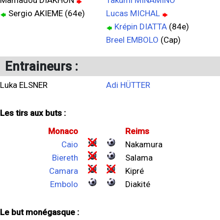
Mamadou DIAKHON
Takumi MINAMINO
Sergio AKIEME (64e)
Lucas MICHAL
Krépin DIATTA
(84e)
Breel EMBOLO
(Cap)
Entraineurs :
Luka ELSNER
Adi HÜTTER
Les tirs aux buts :
Monaco
Reims
Caio
Nakamura
Biereth
Salama
Camara
Kipré
Embolo
Diakité
Le but monégasque :