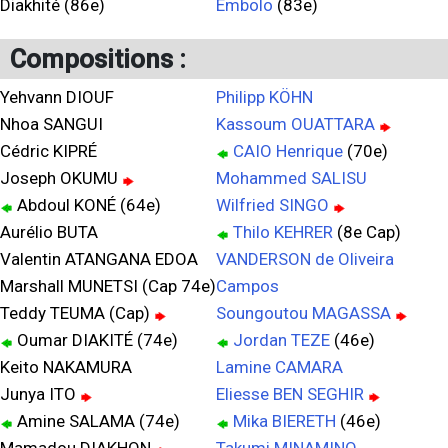
Diakhité (86e)
Embolo
(83e)
Compositions :
Yehvann DIOUF
Philipp KÖHN
Nhoa SANGUI
Kassoum OUATTARA
Cédric KIPRÉ
CAIO Henrique
(70e)
Joseph OKUMU
Mohammed SALISU
Abdoul KONÉ (64e)
Wilfried SINGO
Aurélio BUTA
Thilo KEHRER
(8e Cap)
Valentin ATANGANA EDOA
VANDERSON de Oliveira
Marshall MUNETSI (Cap 74e)
Campos
Teddy TEUMA (Cap)
Soungoutou MAGASSA
Oumar DIAKITÉ (74e)
Jordan TEZE
(46e)
Keito NAKAMURA
Lamine CAMARA
Junya ITO
Eliesse BEN SEGHIR
Amine SALAMA (74e)
Mika BIERETH
(46e)