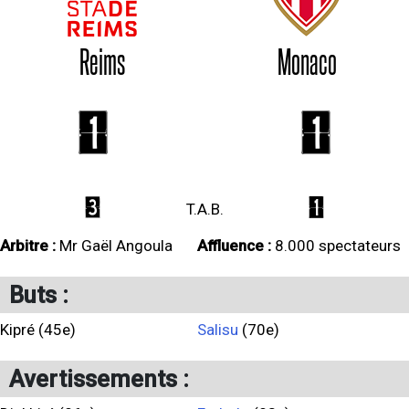
Reims
Monaco
1
1
3
1
T.A.B.
Arbitre :
Mr Gaël Angoula
Affluence :
8.000 spectateurs
Buts :
Kipré (45e)
Salisu
(70e)
Avertissements :