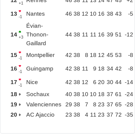
12
Rennes
46
38
11
13
14
47
45
+2
+1
13
Nantes
46
38
12
10
16
38
43
-5
-1
Évian-
14
Thonon-
44
38
11
11
16
39
51
-12
+3
Gaillard
15
Montpellier
42
38
8
18
12
45
53
-8
-1
16
Guingamp
42
38
11
9
18
34
42
-8
-1
17
Nice
42
38
12
6
20
30
44
-14
-1
18
Sochaux
40
38
10
10
18
37
61
-24
19
Valenciennes
29
38
7
8
23
37
65
-28
20
AC Ajaccio
23
38
4
11
23
37
72
-35