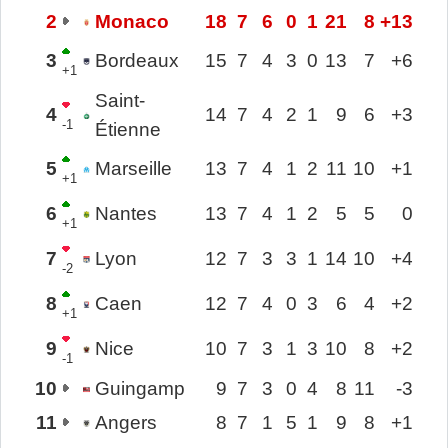
2
Monaco
18
7
6
0
1
21
8
+13
3
Bordeaux
15
7
4
3
0
13
7
+6
+1
Saint-
4
14
7
4
2
1
9
6
+3
-1
Étienne
5
Marseille
13
7
4
1
2
11
10
+1
+1
6
Nantes
13
7
4
1
2
5
5
0
+1
7
Lyon
12
7
3
3
1
14
10
+4
-2
8
Caen
12
7
4
0
3
6
4
+2
+1
9
Nice
10
7
3
1
3
10
8
+2
-1
10
Guingamp
9
7
3
0
4
8
11
-3
11
Angers
8
7
1
5
1
9
8
+1