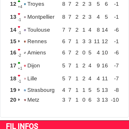
12
Troyes
8
7
2
2
3
5
6
-1
+4
13
Montpellier
8
7
2
2
3
4
5
-1
-1
14
Toulouse
7
7
2
1
4
8
14
-6
-1
15
Rennes
6
7
1
3
3
11
12
-1
16
Amiens
6
7
2
0
5
4
10
-6
-2
17
Dijon
5
7
1
2
4
9
16
-7
+1
18
Lille
5
7
1
2
4
4
11
-7
-1
19
Strasbourg
4
7
1
1
5
5
13
-8
20
Metz
3
7
1
0
6
3
13
-10
FIL INFOS