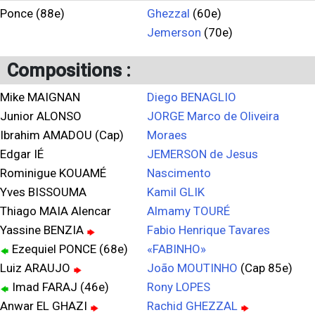
Ponce (88e)
Ghezzal
(60e)
Jemerson
(70e)
Compositions :
Mike MAIGNAN
Diego BENAGLIO
Junior ALONSO
JORGE Marco de Oliveira
Ibrahim AMADOU (Cap)
Moraes
Edgar IÉ
JEMERSON de Jesus
Rominigue KOUAMÉ
Nascimento
Yves BISSOUMA
Kamil GLIK
Thiago MAIA Alencar
Almamy TOURÉ
Yassine BENZIA
Fabio Henrique Tavares
Ezequiel PONCE (68e)
«FABINHO»
Luiz ARAUJO
João MOUTINHO
(Cap 85e)
Imad FARAJ (46e)
Rony LOPES
Anwar EL GHAZI
Rachid GHEZZAL