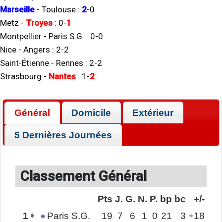
Marseille
-
Toulouse
:
2
-
0
Metz
-
Troyes
:
0
-
1
Montpellier
-
Paris S.G.
:
0
-
0
Nice
-
Angers
:
2
-
2
Saint-Étienne
-
Rennes
:
2
-
2
Strasbourg
-
Nantes
:
1
-
2
Général
Domicile
Extérieur
5 Dernières Journées
Classement Général
Pts
J.
G.
N.
P.
bp
bc
+/-
1
Paris S.G.
19
7
6
1
0
21
3
+18