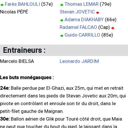
Farès BAHLOULI
(57e)
Thomas LEMAR
(79e)
Nicolas PÉPÉ
Stevan JOVETIC
Adama DIAKHABY
(66e)
Radamel FALCAO
(Cap)
Guido CARRILLO
(85e)
Entraineurs :
Marcelo BIELSA
Leonardo JARDIM
Les buts monégasques :
24e:
Balle perdue par El-Ghazi, aux 25m, qui met en retrait
directement dans les pieds de Stevan Jovetic aux 20m, qui
pivote en contrôlant et enroule son tir du droit, dans le
petit-filet gauche de Maignan.
30e:
Ballon aérien de Glik pour Touré côté droit, que Maia
ne peut que toucher du bout du pied, le laissant dans la