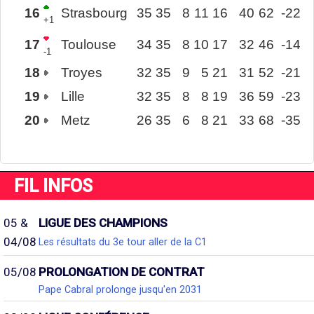
16
Strasbourg
35
35
8
11
16
40
62
-22
+1
17
Toulouse
34
35
8
10
17
32
46
-14
-1
18
Troyes
32
35
9
5
21
31
52
-21
19
Lille
32
35
8
8
19
36
59
-23
20
Metz
26
35
6
8
21
33
68
-35
FIL INFOS
05 &
LIGUE DES CHAMPIONS
04/08
Les résultats du 3e tour aller de la C1
05/08
PROLONGATION DE CONTRAT
Pape Cabral prolonge jusqu'en 2031