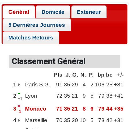
Général
Domicile
Extérieur
5 Dernières Journées
Matches Retours
Classement Général
Pts
J.
G.
N.
P.
bp
bc
+/-
1
Paris S.G.
91
35
29
4
2
106
25
+81
2
Lyon
72
35
21
9
5
79
38
+41
+1
3
Monaco
71
35
21
8
6
79
44
+35
-1
4
Marseille
70
35
20
10
5
73
42
+31