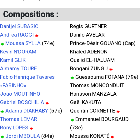
Compositions :
Danijel SUBASIC
Régis GURTNER
Andrea RAGGI
Danilo AVELAR
Moussa SYLLA
(74e)
Prince-Désir GOUANO (Cap)
Kévin N'DORAM
Khaled ADENON
Kamil GLIK
Oualid EL-HAJJAM
Almamy TOURÉ
Bongani ZUNGU
Fabio Henrique Tavares
Guessouma FOFANA (79e)
«FABINHO»
Thomas MONCONDUIT
João MOUTINHO
Harisson MANZALA
Gabriel BOSCHILIA
Gaël KAKUTA
Adama DIAKHABY
(57e)
Quentin CORNETTE
Thomas LEMAR
Emmanuel BOURGAUD
Rony LOPES
(73e)
Jordi MBOULA
(84e)
Moussa KONATÉ