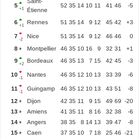
Saint-
5
52
35
14
10
11
41
46
-5
+1
Étienne
6
Rennes
51
35
14
9
12
45
42
+3
+1
7
Nice
51
35
14
9
12
46
46
0
-2
8
Montpellier
46
35
10
16
9
32
31
+1
9
Bordeaux
46
35
13
7
15
42
45
-3
+2
10
Nantes
46
35
12
10
13
33
39
-6
-1
11
Guingamp
46
35
12
10
13
43
51
-8
-1
12
Dijon
42
35
11
9
15
49
69
-20
13
Amiens
41
35
11
8
16
32
38
-6
14
Angers
38
35
8
14
13
39
47
-8
15
Caen
37
35
10
7
18
25
46
-21