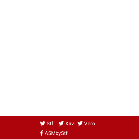
Stf
Xav
Vero
ASMbyStf