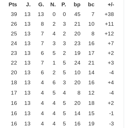
Pts
J.
G.
N.
P.
bp
bc
+/-
39
13
13
0
0
45
7
+38
26
13
8
2
3
21
10
+11
25
13
7
4
2
20
8
+12
24
13
7
3
3
23
16
+7
23
13
6
5
2
19
17
+2
22
13
7
1
5
24
21
+3
20
13
6
2
5
10
14
-4
18
13
4
6
3
20
16
+4
17
13
4
5
4
8
12
-4
16
13
4
4
5
20
18
+2
16
13
4
4
5
14
15
-1
16
13
4
4
5
16
19
-3