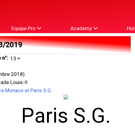
Equipe Pro
Academy
His
8/2019
 n°:
mbre 2018)
ade Louis-II
re Monaco et Paris S.G.
Paris S.G.