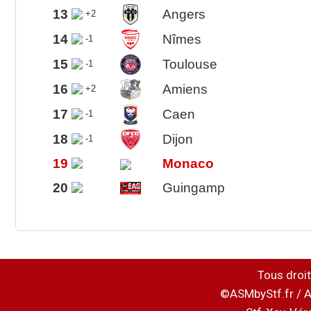
13
Angers
+2
14
Nîmes
-1
15
Toulouse
-1
16
Amiens
+2
17
Caen
-1
18
Dijon
-1
19
Monaco
20
Guingamp
Tous droit
©ASMbyStf.fr / A