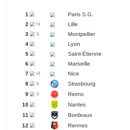
1
Paris S.G.
2
Lille
+1
3
Montpellier
-1
4
Lyon
5
Saint-Étienne
6
Marseille
7
Nice
+2
8
Strasbourg
-1
9
Reims
-1
10
Nantes
11
Bordeaux
12
Rennes