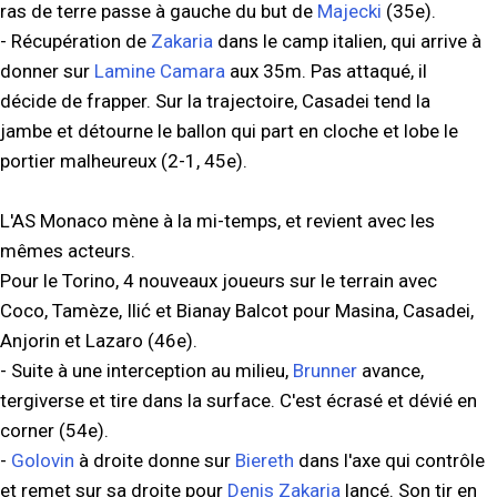
ras de terre passe à gauche du but de
Majecki
(35e).
- Récupération de
Zakaria
dans le camp italien, qui arrive à
donner sur
Lamine Camara
aux 35m. Pas attaqué, il
décide de frapper. Sur la trajectoire, Casadei tend la
jambe et détourne le ballon qui part en cloche et lobe le
portier malheureux (2-1, 45e).
L'AS Monaco mène à la mi-temps, et revient avec les
mêmes acteurs.
Pour le Torino, 4 nouveaux joueurs sur le terrain avec
Coco, Tamèze, Ilić et Bianay Balcot pour Masina, Casadei,
Anjorin et Lazaro (46e).
- Suite à une interception au milieu,
Brunner
avance,
tergiverse et tire dans la surface. C'est écrasé et dévié en
corner (54e).
-
Golovin
à droite donne sur
Biereth
dans l'axe qui contrôle
et remet sur sa droite pour
Denis Zakaria
lancé. Son tir en