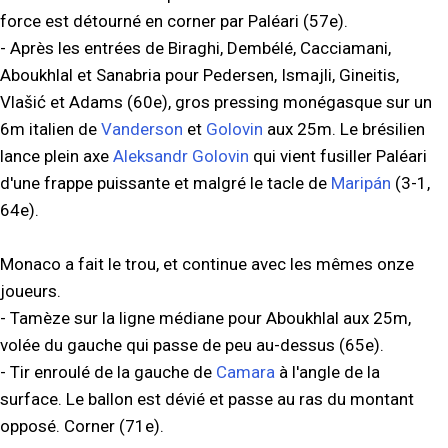
force est détourné en corner par Paléari (57e).
- Après les entrées de Biraghi, Dembélé, Cacciamani,
Aboukhlal et Sanabria pour Pedersen, Ismajli, Gineitis,
Vlašić et Adams (60e), gros pressing monégasque sur un
6m italien de
Vanderson
et
Golovin
aux 25m. Le brésilien
lance plein axe
Aleksandr Golovin
qui vient fusiller Paléari
d'une frappe puissante et malgré le tacle de
Maripán
(3-1,
64e).
Monaco a fait le trou, et continue avec les mêmes onze
joueurs.
- Tamèze sur la ligne médiane pour Aboukhlal aux 25m,
volée du gauche qui passe de peu au-dessus (65e).
- Tir enroulé de la gauche de
Camara
à l'angle de la
surface. Le ballon est dévié et passe au ras du montant
opposé. Corner (71e).