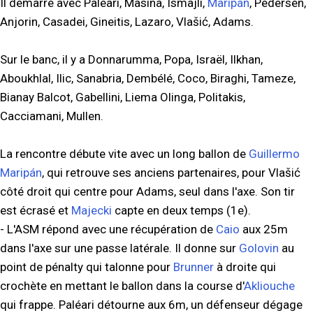
Il démarre avec Paléari, Masina, Ismajli,
Maripán
, Pedersen,
Anjorin, Casadei, Gineitis, Lazaro, Vlašić, Adams.
Sur le banc, il y a Donnarumma, Popa, Israël, Ilkhan,
Aboukhlal, Ilic, Sanabria, Dembélé, Coco, Biraghi, Tameze,
Bianay Balcot, Gabellini, Liema Olinga, Politakis,
Cacciamani, Mullen.
La rencontre débute vite avec un long ballon de
Guillermo
Maripán
, qui retrouve ses anciens partenaires, pour Vlašić
côté droit qui centre pour Adams, seul dans l'axe. Son tir
est écrasé et
Majecki
capte en deux temps (1e).
- L'ASM répond avec une récupération de
Caio
aux 25m
dans l'axe sur une passe latérale. Il donne sur
Golovin
au
point de pénalty qui talonne pour
Brunner
à droite qui
crochète en mettant le ballon dans la course d'
Akliouche
qui frappe. Paléari détourne aux 6m, un défenseur dégage