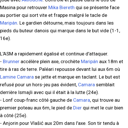
Masina pour retrouver
Mika Biereth
qui se présente face
au portier qui sort vite et frappe malgré le tacle de
Maripán
. Le gardien détourne, mais toujours dans les
pieds du buteur danois qui marque dans le but vide (1-1,
16e).
L'ASM a rapidement égalisé et continue d'attaquer.
-
Brunner
accélère plein axe, crochète
Maripán
aux 18m et
tire à ras de terre. Paléari repousse devant lui aux 6m où
Lamine Camara
se jette et marque en taclant. Le but est
refusé pour un hors-jeu pas évident,
Camara
semblait
derrière Ismajli avec qui il était à la lutte (24e).
- Lonf coup-franc côté gauche de
Camara
, qui trouve au
premier poteau aux 6m, le pied de
Dier
qui met le cuir bien
à côté (25e).
- Anjorin pour Vlašić aux 20m dans l'axe. Son tir tendu à