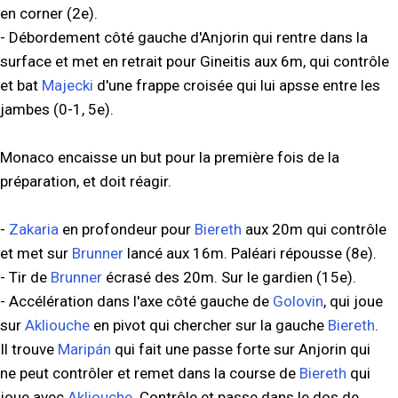
en corner (2e).
- Débordement côté gauche d'Anjorin qui rentre dans la
surface et met en retrait pour Gineitis aux 6m, qui contrôle
et bat
Majecki
d'une frappe croisée qui lui apsse entre les
jambes (0-1, 5e).
Monaco encaisse un but pour la première fois de la
préparation, et doit réagir.
-
Zakaria
en profondeur pour
Biereth
aux 20m qui contrôle
et met sur
Brunner
lancé aux 16m. Paléari répousse (8e).
- Tir de
Brunner
écrasé des 20m. Sur le gardien (15e).
- Accélération dans l'axe côté gauche de
Golovin
, qui joue
sur
Akliouche
en pivot qui chercher sur la gauche
Biereth
.
Il trouve
Maripán
qui fait une passe forte sur Anjorin qui
ne peut contrôler et remet dans la course de
Biereth
qui
joue avec
Akliouche
. Contrôle et passe dans le dos de