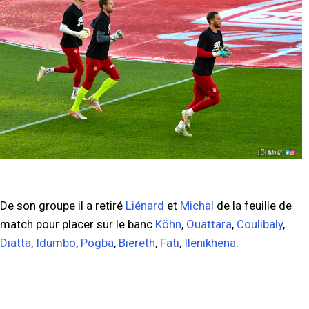
De son groupe il a retiré
Liénard
et
Michal
de la feuille de
match pour placer sur le banc
Köhn
,
Ouattara
,
Coulibaly
,
Diatta
,
Idumbo
,
Pogba
,
Biereth
,
Fati
,
Ilenikhena
.