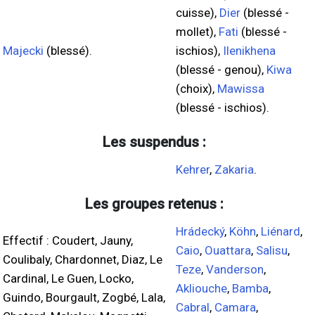
cuisse),
Dier
(blessé -
mollet),
Fati
(blessé -
Majecki
(blessé).
ischios),
Ilenikhena
(blessé - genou),
Kiwa
(choix),
Mawissa
(blessé - ischios).
Les suspendus :
Kehrer
,
Zakaria
.
Les groupes retenus :
Hrádecký
,
Köhn
,
Liénard
,
Effectif : Coudert, Jauny,
Caio
,
Ouattara
,
Salisu
,
Coulibaly, Chardonnet, Diaz, Le
Teze
,
Vanderson
,
Cardinal, Le Guen, Locko,
Akliouche
,
Bamba
,
Guindo, Bourgault, Zogbé, Lala,
Cabral
,
Camara
,