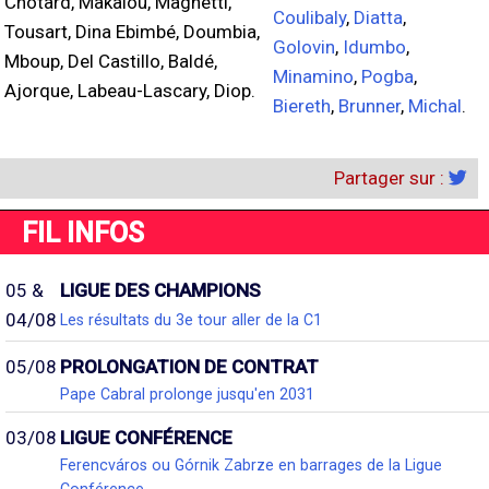
Chotard, Makalou, Magnetti,
Coulibaly
,
Diatta
,
Tousart, Dina Ebimbé, Doumbia,
Golovin
,
Idumbo
,
Mboup, Del Castillo, Baldé,
Minamino
,
Pogba
,
Ajorque, Labeau-Lascary, Diop.
Biereth
,
Brunner
,
Michal
.
Partager sur :
FIL INFOS
05 &
LIGUE DES CHAMPIONS
04/08
Les résultats du 3e tour aller de la C1
05/08
PROLONGATION DE CONTRAT
Pape Cabral prolonge jusqu'en 2031
03/08
LIGUE CONFÉRENCE
Ferencváros ou Górnik Zabrze en barrages de la Ligue
Conférence