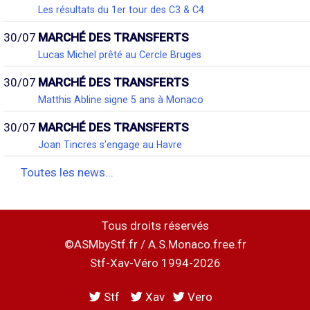
Les résultats du 1er tour des C3 & C4
30/07
MARCHÉ DES TRANSFERTS
Lucas Michel prêté au Cercle Bruges
30/07
MARCHÉ DES TRANSFERTS
Matthis Abline signe 5 ans à Monaco
30/07
MARCHÉ DES TRANSFERTS
Joan Tincres s'engage au Havre
Toutes les news...
Tous droits réservés
©ASMbyStf.fr / A.S.Monaco.free.fr
Stf-Xav-Véro 1994-2026
Stf
Xav
Vero