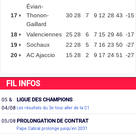
Évian-
17
Thonon-
30
28
7
9
12
28
43
-15
Gaillard
18
Valenciennes
25
28
6
7
15
29
46
-17
19
Sochaux
22
28
5
7
16
23
50
-27
20
AC Ajaccio
15
28
2
9
17
24
51
-27
FIL INFOS
05 &
LIGUE DES CHAMPIONS
04/08
Les résultats du 3e tour aller de la C1
05/08
PROLONGATION DE CONTRAT
Pape Cabral prolonge jusqu'en 2031