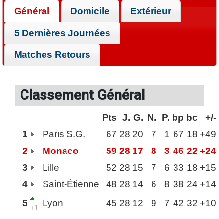
Général
Domicile
Extérieur
5 Dernières Journées
Matches Retours
Classement Général
Pts
J.
G.
N.
P.
bp
bc
+/-
1
Paris S.G.
67
28
20
7
1
67
18
+49
2
Monaco
59
28
17
8
3
46
22
+24
3
Lille
52
28
15
7
6
33
18
+15
4
Saint-Étienne
48
28
14
6
8
38
24
+14
5
Lyon
45
28
12
9
7
42
32
+10
+1