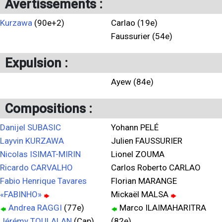
Avertissements :
Kurzawa
(90e+2)
Carlao (19e)
Faussurier (54e)
Expulsion :
Ayew (84e)
Compositions :
Danijel SUBASIC
Yohann PELÉ
Layvin KURZAWA
Julien FAUSSURIER
Nicolas ISIMAT-MIRIN
Lionel ZOUMA
Ricardo CARVALHO
Carlos Roberto CARLAO
Fabio Henrique Tavares
Florian MARANGE
«FABINHO»
Mickaël MALSA
Andrea RAGGI
(77e)
Marco ILAIMAHARITRA
Jérémy TOULALAN
(Cap)
(82e)