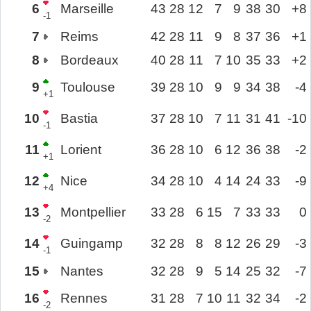
6
Marseille
43
28
12
7
9
38
30
+8
-1
7
Reims
42
28
11
9
8
37
36
+1
8
Bordeaux
40
28
11
7
10
35
33
+2
9
Toulouse
39
28
10
9
9
34
38
-4
+1
10
Bastia
37
28
10
7
11
31
41
-10
-1
11
Lorient
36
28
10
6
12
36
38
-2
+1
12
Nice
34
28
10
4
14
24
33
-9
+4
13
Montpellier
33
28
6
15
7
33
33
0
-2
14
Guingamp
32
28
8
8
12
26
29
-3
-1
15
Nantes
32
28
9
5
14
25
32
-7
16
Rennes
31
28
7
10
11
32
34
-2
-2