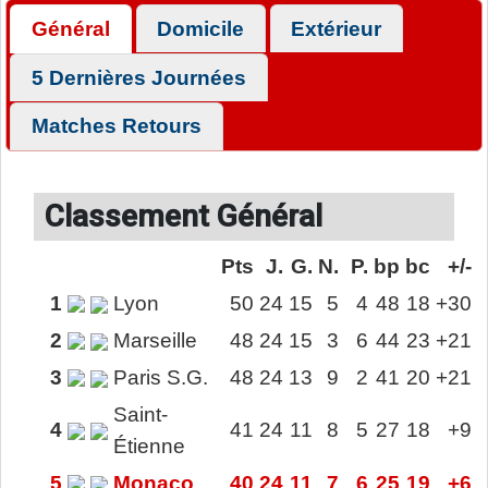
Général
Domicile
Extérieur
5 Dernières Journées
Matches Retours
Classement Général
Pts
J.
G.
N.
P.
bp
bc
+/-
1
Lyon
50
24
15
5
4
48
18
+30
2
Marseille
48
24
15
3
6
44
23
+21
3
Paris S.G.
48
24
13
9
2
41
20
+21
Saint-
4
41
24
11
8
5
27
18
+9
Étienne
5
Monaco
40
24
11
7
6
25
19
+6