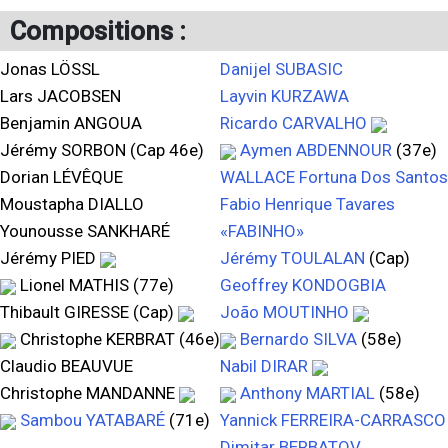
Compositions :
Jonas LÖSSL
Danijel SUBASIC
Lars JACOBSEN
Layvin KURZAWA
Benjamin ANGOUA
Ricardo CARVALHO
Jérémy SORBON (Cap 46e)
Aymen ABDENNOUR
(37e)
Dorian LÉVÊQUE
WALLACE Fortuna Dos Santos
Moustapha DIALLO
Fabio Henrique Tavares
Younousse SANKHARÉ
«FABINHO»
Jérémy PIED
Jérémy TOULALAN
(Cap)
Lionel MATHIS (77e)
Geoffrey KONDOGBIA
Thibault GIRESSE (Cap)
João MOUTINHO
Christophe KERBRAT (46e)
Bernardo SILVA
(58e)
Claudio BEAUVUE
Nabil DIRAR
Christophe MANDANNE
Anthony MARTIAL
(58e)
Sambou YATABARÉ
(71e)
Yannick FERREIRA-CARRASCO
Dimitar BERBATOV