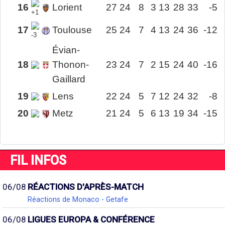
16
Lorient
27
24
8
3
13
28
33
-5
+1
17
Toulouse
25
24
7
4
13
24
36
-12
-3
Évian-
18
Thonon-
23
24
7
2
15
24
40
-16
Gaillard
19
Lens
22
24
5
7
12
24
32
-8
20
Metz
21
24
5
6
13
19
34
-15
FIL INFOS
06/08
RÉACTIONS D'APRÈS-MATCH
Réactions de Monaco - Getafe
06/08
LIGUES EUROPA & CONFÉRENCE