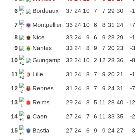
6
Bordeaux
37
24
10
7
7
29
30
-1
+1
7
Montpellier
36
24
10
6
8
31
24
+7
-1
8
Nice
33
24
9
6
9
28
29
-1
9
Nantes
33
24
8
9
7
20
23
-3
10
Guingamp
32
24
10
2
12
28
36
-8
+1
11
Lille
31
24
8
7
9
20
21
-1
+2
12
Rennes
31
24
8
7
9
24
31
-7
-2
13
Reims
29
24
8
5
11
28
40
-12
-1
14
Caen
27
24
7
6
11
33
35
-2
+1
15
Bastia
27
24
6
9
9
24
27
-3
+1