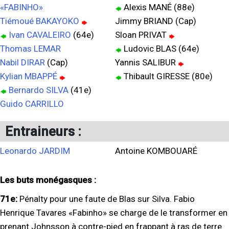
«FABINHO»
Alexis MANÉ (88e)
Tiémoué BAKAYOKO
Jimmy BRIAND (Cap)
Ivan CAVALEIRO
(64e)
Sloan PRIVAT
Thomas LEMAR
Ludovic BLAS (64e)
Nabil DIRAR
(Cap)
Yannis SALIBUR
Kylian MBAPPÉ
Thibault GIRESSE (80e)
Bernardo SILVA
(41e)
Guido CARRILLO
Entraineurs :
Leonardo JARDIM
Antoine KOMBOUARÉ
Les buts monégasques :
71e:
Pénalty pour une faute de Blas sur Silva. Fabio
Henrique Tavares «Fabinho» se charge de le transformer en
prenant Johnsson à contre-pied en frappant à ras de terre