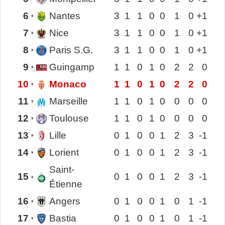
6
Nantes
3
1
1
0
0
1
0
+1
7
Nice
3
1
1
0
0
1
0
+1
8
Paris S.G.
3
1
1
0
0
1
0
+1
9
Guingamp
1
1
0
1
0
2
2
0
10
Monaco
1
1
0
1
0
2
2
0
11
Marseille
1
1
0
1
0
0
0
0
12
Toulouse
1
1
0
1
0
0
0
0
13
Lille
0
1
0
0
1
2
3
-1
14
Lorient
0
1
0
0
1
2
3
-1
Saint-
15
0
1
0
0
1
2
3
-1
Étienne
16
Angers
0
1
0
0
1
0
1
-1
17
Bastia
0
1
0
0
1
0
1
-1