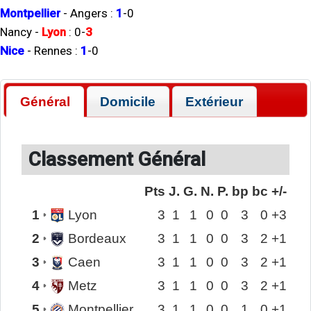
Montpellier
-
Angers
:
1
-
0
Nancy
-
Lyon
:
0
-
3
Nice
-
Rennes
:
1
-
0
Général
Domicile
Extérieur
Classement Général
Pts
J.
G.
N.
P.
bp
bc
+/-
1
Lyon
3
1
1
0
0
3
0
+3
2
Bordeaux
3
1
1
0
0
3
2
+1
3
Caen
3
1
1
0
0
3
2
+1
4
Metz
3
1
1
0
0
3
2
+1
5
Montpellier
3
1
1
0
0
1
0
+1