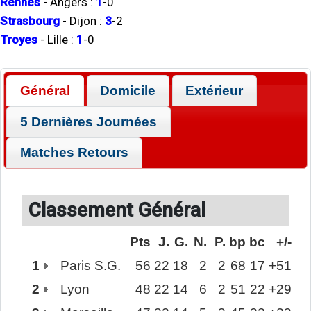
Rennes
-
Angers
:
1
-
0
Strasbourg
-
Dijon
:
3
-
2
Troyes
-
Lille
:
1
-
0
Général
Domicile
Extérieur
5 Dernières Journées
Matches Retours
Classement Général
Pts
J.
G.
N.
P.
bp
bc
+/-
1
Paris S.G.
56
22
18
2
2
68
17
+51
2
Lyon
48
22
14
6
2
51
22
+29