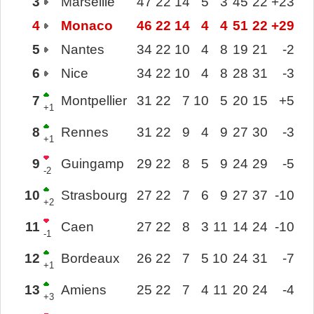
3
Marseille
47
22
14
5
3
45
22
+23
4
Monaco
46
22
14
4
4
51
22
+29
5
Nantes
34
22
10
4
8
19
21
-2
6
Nice
34
22
10
4
8
28
31
-3
7
Montpellier
31
22
7
10
5
20
15
+5
+1
8
Rennes
31
22
9
4
9
27
30
-3
+1
9
Guingamp
29
22
8
5
9
24
29
-5
-2
10
Strasbourg
27
22
7
6
9
27
37
-10
+2
11
Caen
27
22
8
3
11
14
24
-10
-1
12
Bordeaux
26
22
7
5
10
24
31
-7
+1
13
Amiens
25
22
7
4
11
20
24
-4
+3