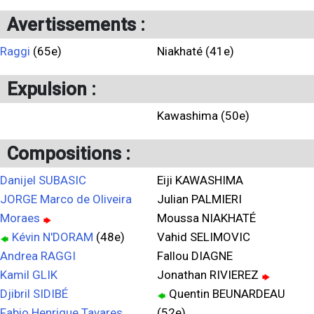
Avertissements :
Raggi
(65e)
Niakhaté (41e)
Expulsion :
Kawashima (50e)
Compositions :
Danijel SUBASIC
Eiji KAWASHIMA
JORGE Marco de Oliveira
Julian PALMIERI
Moraes
Moussa NIAKHATÉ
Kévin N'DORAM
(48e)
Vahid SELIMOVIC
Andrea RAGGI
Fallou DIAGNE
Kamil GLIK
Jonathan RIVIEREZ
Djibril SIDIBÉ
Quentin BEUNARDEAU
Fabio Henrique Tavares
(52e)