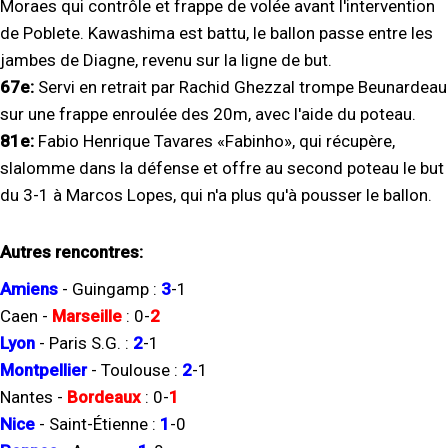
Moraes qui contrôle et frappe de volée avant l'intervention
de Poblete. Kawashima est battu, le ballon passe entre les
jambes de Diagne, revenu sur la ligne de but.
67e:
Servi en retrait par Rachid Ghezzal trompe Beunardeau
sur une frappe enroulée des 20m, avec l'aide du poteau.
81e:
Fabio Henrique Tavares «Fabinho», qui récupère,
slalomme dans la défense et offre au second poteau le but
du 3-1 à Marcos Lopes, qui n'a plus qu'à pousser le ballon.
Autres rencontres:
Amiens
-
Guingamp
:
3
-
1
Caen
-
Marseille
:
0
-
2
Lyon
-
Paris S.G.
:
2
-
1
Montpellier
-
Toulouse
:
2
-
1
Nantes
-
Bordeaux
:
0
-
1
Nice
-
Saint-Étienne
:
1
-
0