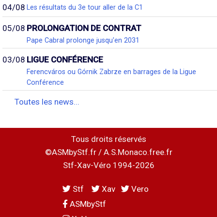
04/08
Les résultats du 3e tour aller de la C1
05/08
PROLONGATION DE CONTRAT
Pape Cabral prolonge jusqu'en 2031
03/08
LIGUE CONFÉRENCE
Ferencváros ou Górnik Zabrze en barrages de la Ligue
Conférence
Toutes les news...
Tous droits réservés
©ASMbyStf.fr / A.S.Monaco.free.fr
Stf-Xav-Véro 1994-2026
Stf
Xav
Vero
ASMbyStf