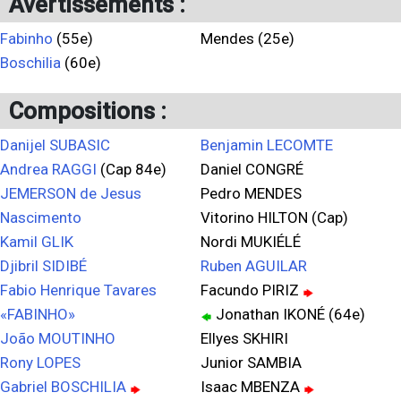
Avertissements :
Fabinho
(55e)
Mendes (25e)
Boschilia
(60e)
Compositions :
Danijel SUBASIC
Benjamin LECOMTE
Andrea RAGGI
(Cap 84e)
Daniel CONGRÉ
JEMERSON de Jesus
Pedro MENDES
Nascimento
Vitorino HILTON (Cap)
Kamil GLIK
Nordi MUKIÉLÉ
Djibril SIDIBÉ
Ruben AGUILAR
Fabio Henrique Tavares
Facundo PIRIZ
«FABINHO»
Jonathan IKONÉ (64e)
João MOUTINHO
Ellyes SKHIRI
Rony LOPES
Junior SAMBIA
Gabriel BOSCHILIA
Isaac MBENZA