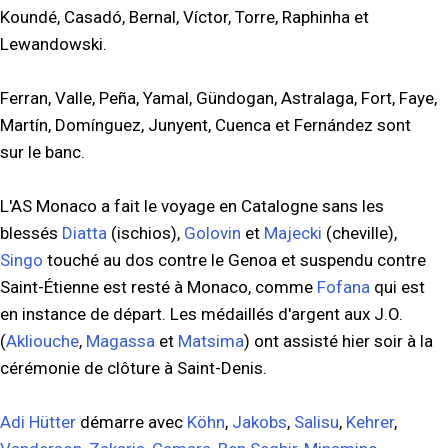
Koundé, Casadó, Bernal, Víctor, Torre, Raphinha et
Lewandowski.
Ferran, Valle, Peña, Yamal, Gündogan, Astralaga, Fort, Faye,
Martín, Domínguez, Junyent, Cuenca et Fernández sont
sur le banc.
L'AS Monaco a fait le voyage en Catalogne sans les
blessés
Diatta
(ischios),
Golovin
et
Majecki
(cheville),
Singo
touché au dos contre le Genoa et suspendu contre
Saint-Étienne est resté à Monaco, comme
Fofana
qui est
en instance de départ. Les médaillés d'argent aux J.O.
(
Akliouche
,
Magassa
et
Matsima
) ont assisté hier soir à la
cérémonie de clôture à Saint-Denis.
Adi Hütter
démarre avec
Köhn
,
Jakobs
,
Salisu
,
Kehrer
,