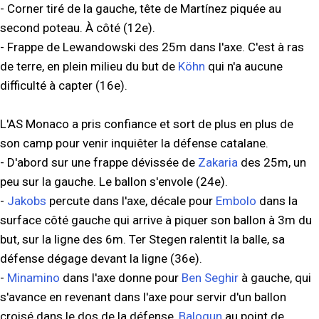
- Corner tiré de la gauche, tête de Martínez piquée au
second poteau. À côté (12e).
- Frappe de Lewandowski des 25m dans l'axe. C'est à ras
de terre, en plein milieu du but de
Köhn
qui n'a aucune
difficulté à capter (16e).
L'AS Monaco a pris confiance et sort de plus en plus de
son camp pour venir inquiêter la défense catalane.
- D'abord sur une frappe dévissée de
Zakaria
des 25m, un
peu sur la gauche. Le ballon s'envole (24e).
-
Jakobs
percute dans l'axe, décale pour
Embolo
dans la
surface côté gauche qui arrive à piquer son ballon à 3m du
but, sur la ligne des 6m. Ter Stegen ralentit la balle, sa
défense dégage devant la ligne (36e).
-
Minamino
dans l'axe donne pour
Ben Seghir
à gauche, qui
s'avance en revenant dans l'axe pour servir d'un ballon
croisé dans le dos de la défense,
Balogun
au point de