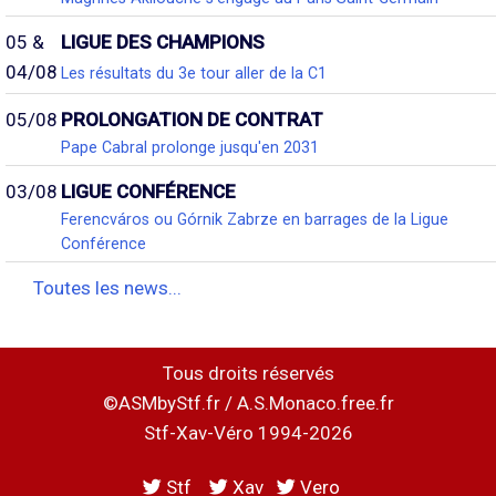
05 &
LIGUE DES CHAMPIONS
04/08
Les résultats du 3e tour aller de la C1
05/08
PROLONGATION DE CONTRAT
Pape Cabral prolonge jusqu'en 2031
03/08
LIGUE CONFÉRENCE
Ferencváros ou Górnik Zabrze en barrages de la Ligue
Conférence
Toutes les news...
Tous droits réservés
©ASMbyStf.fr / A.S.Monaco.free.fr
Stf-Xav-Véro 1994-2026
Stf
Xav
Vero