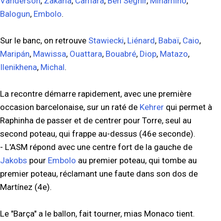
Vanderson
,
Zakaria
,
Camara
,
Ben Seghir
,
Minamino
,
Balogun
,
Embolo
.
Sur le banc, on retrouve
Stawiecki
,
Liénard
,
Babaï
,
Caio
,
Maripán
,
Mawissa
,
Ouattara
,
Bouabré
,
Diop
,
Matazo
,
Ilenikhena
,
Michal
.
La recontre démarre rapidement, avec une première
occasion barcelonaise, sur un raté de
Kehrer
qui permet à
Raphinha de passer et de centrer pour Torre, seul au
second poteau, qui frappe au-dessus (46e seconde).
- L'ASM répond avec une centre fort de la gauche de
Jakobs
pour
Embolo
au premier poteau, qui tombe au
premier poteau, réclamant une faute dans son dos de
Martínez (4e).
Le "Barça" a le ballon, fait tourner, mias Monaco tient.