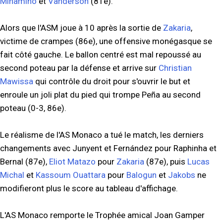
Minamino
et
Vanderson
(81e).
Alors que l'ASM joue à 10 après la sortie de
Zakaria
,
victime de crampes (86e), une offensive monégasque se
fait côté gauche. Le ballon centré est mal repoussé au
second poteau par la défense et arrive sur
Christian
Mawissa
qui contrôle du droit pour s'ouvrir le but et
enroule un joli plat du pied qui trompe Peña au second
poteau (0-3, 86e).
Le réalisme de l'AS Monaco a tué le match, les derniers
changements avec Junyent et Fernández pour Raphinha et
Bernal (87e),
Eliot Matazo
pour
Zakaria
(87e), puis
Lucas
Michal
et
Kassoum Ouattara
pour
Balogun
et
Jakobs
ne
modifieront plus le score au tableau d'affichage.
L'AS Monaco remporte le Trophée amical Joan Gamper