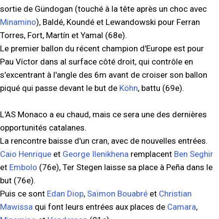
sortie de Gündogan (touché à la tête après un choc avec
Minamino
), Baldé, Koundé et Lewandowski pour Ferran
Torres, Fort, Martín et Yamal (68e).
Le premier ballon du récent champion d'Europe est pour
Pau Víctor dans al surface côté droit, qui contrôle en
s'excentrant à l'angle des 6m avant de croiser son ballon
piqué qui passe devant le but de
Köhn
, battu (69e).
L'AS Monaco a eu chaud, mais ce sera une des dernières
opportunités catalanes.
La rencontre baisse d'un cran, avec de nouvelles entrées.
Caio Henrique
et
George Ilenikhena
remplacent
Ben Seghir
et
Embolo
(76e), Ter Stegen laisse sa place à Peña dans le
but (76e).
Puis ce sont
Edan Diop
,
Saïmon Bouabré
et
Christian
Mawissa
qui font leurs entrées aux places de
Camara
,