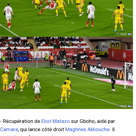
- Récupération de
Eliot Matazo
sur Gboho, aidé par
Camara
, qui lance côté droit
Maghnes Akliouche
. Il