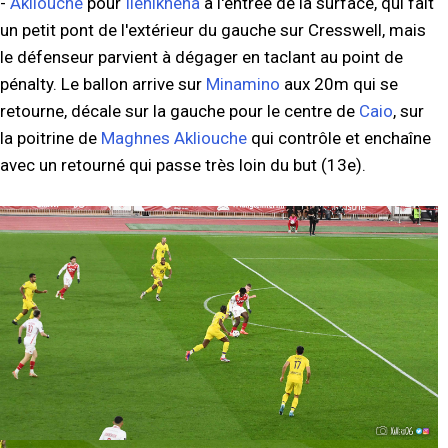
-
Akliouche
pour
Ilenikhena
à l'entrée de la surface, qui fait
un petit pont de l'extérieur du gauche sur Cresswell, mais
le défenseur parvient à dégager en taclant au point de
pénalty. Le ballon arrive sur
Minamino
aux 20m qui se
retourne, décale sur la gauche pour le centre de
Caio
, sur
la poitrine de
Maghnes Akliouche
qui contrôle et enchaîne
avec un retourné qui passe très loin du but (13e).