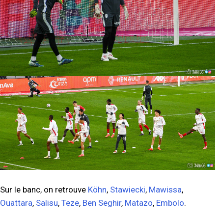
Sur le banc, on retrouve
Köhn
,
Stawiecki
,
Mawissa
,
Ouattara
,
Salisu
,
Teze
,
Ben Seghir
,
Matazo
,
Embolo
.