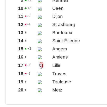
9
Rennes
10
Caen
+2
11
Dijon
-2
12
Strasbourg
-1
13
Bordeaux
14
Saint-Étienne
15
Angers
+3
16
Amiens
17
Lille
-2
18
Troyes
-1
19
Toulouse
20
Metz