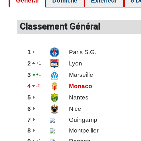
Général
Domicile
Extérieur
5 D
Classement Général
1
Paris S.G.
2
Lyon
+1
3
Marseille
+1
4
Monaco
-2
5
Nantes
6
Nice
7
Guingamp
8
Montpellier
+1