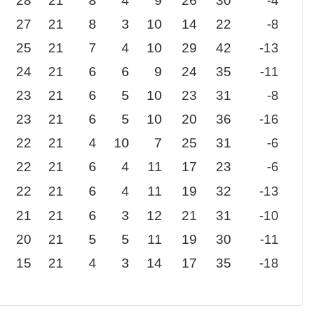
28
21
8
4
9
26
30
-4
27
21
8
3
10
14
22
-8
25
21
7
4
10
29
42
-13
24
21
6
6
9
24
35
-11
23
21
6
5
10
23
31
-8
23
21
6
5
10
20
36
-16
22
21
4
10
7
25
31
-6
22
21
6
4
11
17
23
-6
22
21
6
4
11
19
32
-13
21
21
6
3
12
21
31
-10
20
21
5
5
11
19
30
-11
15
21
4
3
14
17
35
-18