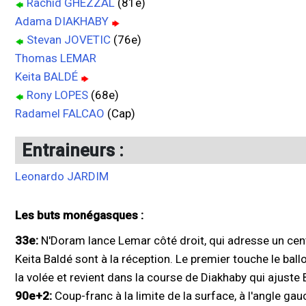
Rachid GHEZZAL
(81e)
Adama DIAKHABY
Stevan JOVETIC
(76e)
Thomas LEMAR
Keita BALDÉ
Rony LOPES
(68e)
Radamel FALCAO
(Cap)
Entraineurs :
Leonardo JARDIM
Les buts monégasques :
33e:
N'Doram lance Lemar côté droit, qui adresse un cen
Keita Baldé sont à la réception. Le premier touche le ball
la volée et revient dans la course de Diakhaby qui ajuste 
90e+2:
Coup-franc à la limite de la surface, à l'angle ga