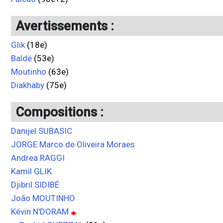
Avertissements :
Glik
(18e)
Baldé
(53e)
Moutinho
(63e)
Diakhaby
(75e)
Compositions :
Danijel SUBASIC
JORGE Marco de Oliveira Moraes
Andrea RAGGI
Kamil GLIK
Djibril SIDIBÉ
João MOUTINHO
Kévin N'DORAM