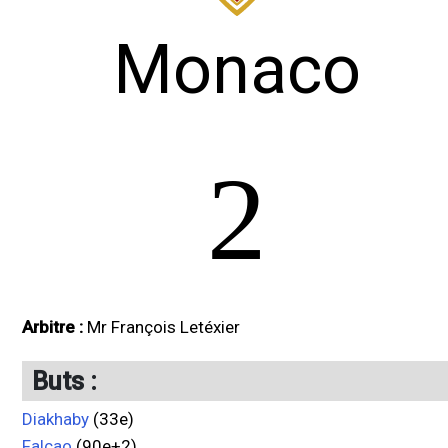
Monaco
2
Arbitre :
Mr François Letéxier
Buts :
Diakhaby
(33e)
Falcao
(90e+2)