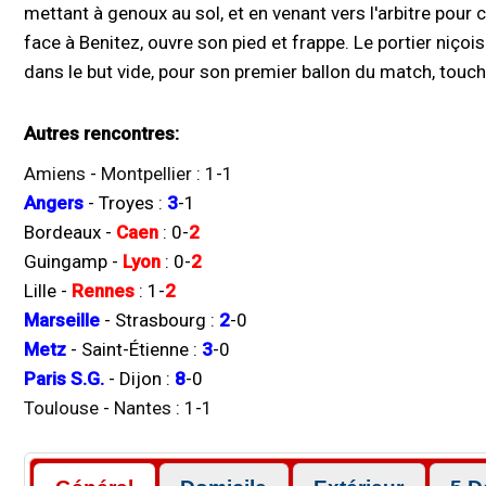
mettant à genoux au sol, et en venant vers l'arbitre pour 
face à Benitez, ouvre son pied et frappe. Le portier niç
dans le but vide, pour son premier ballon du match, touch
Autres rencontres:
Amiens
-
Montpellier
:
1
-
1
Angers
-
Troyes
:
3
-
1
Bordeaux
-
Caen
:
0
-
2
Guingamp
-
Lyon
:
0
-
2
Lille
-
Rennes
:
1
-
2
Marseille
-
Strasbourg
:
2
-
0
Metz
-
Saint-Étienne
:
3
-
0
Paris S.G.
-
Dijon
:
8
-
0
Toulouse
-
Nantes
:
1
-
1