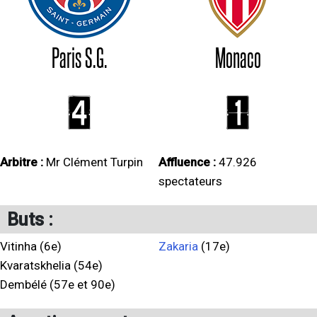
Paris S.G.
Monaco
4
1
Arbitre :
Mr Clément Turpin
Affluence :
47.926
spectateurs
Buts :
Vitinha (6e)
Zakaria
(17e)
Kvaratskhelia (54e)
Dembélé (57e et 90e)