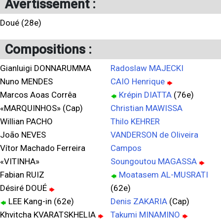
Avertissement :
Doué (28e)
Compositions :
Gianluigi DONNARUMMA
Radoslaw MAJECKI
Nuno MENDES
CAIO Henrique
Marcos Aoas Corrêa
Krépin DIATTA
(76e)
«MARQUINHOS» (Cap)
Christian MAWISSA
Willian PACHO
Thilo KEHRER
João NEVES
VANDERSON de Oliveira
Vítor Machado Ferreira
Campos
«VITINHA»
Soungoutou MAGASSA
Fabian RUIZ
Moatasem AL-MUSRATI
Désiré DOUÉ
(62e)
LEE Kang-in (62e)
Denis ZAKARIA
(Cap)
Khvitcha KVARATSKHELIA
Takumi MINAMINO