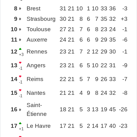
8
Brest
31
21
10
1
10
33
36
-3
9
Strasbourg
30
21
8
6
7
35
32
+3
10
Toulouse
27
21
7
6
8
23
24
-1
11
Auxerre
24
21
6
6
9
29
35
-6
12
Rennes
23
21
7
2
12
29
30
-1
+3
13
Angers
23
21
6
5
10
22
31
-9
-1
14
Reims
22
21
5
7
9
26
33
-7
-1
15
Nantes
21
21
4
9
8
24
32
-8
-1
Saint-
16
18
21
5
3
13
19
45
-26
Étienne
17
Le Havre
17
21
5
2
14
17
40
-23
+1