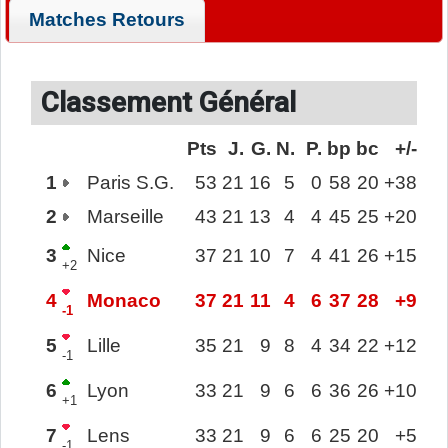
Matches Retours
Classement Général
Pts
J.
G.
N.
P.
bp
bc
+/-
1
Paris S.G.
53
21
16
5
0
58
20
+38
2
Marseille
43
21
13
4
4
45
25
+20
3
Nice
37
21
10
7
4
41
26
+15
+2
4
Monaco
37
21
11
4
6
37
28
+9
-1
5
Lille
35
21
9
8
4
34
22
+12
-1
6
Lyon
33
21
9
6
6
36
26
+10
+1
7
Lens
33
21
9
6
6
25
20
+5
-1