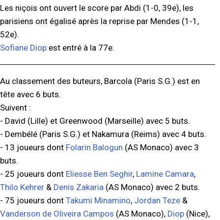
Les niçois ont ouvert le score par Abdi (1-0, 39e), les
parisiens ont égalisé après la reprise par Mendes (1-1,
52e).
Sofiane Diop
est entré à la 77e.
Au classement des buteurs, Barcola (Paris S.G.) est en
tête avec 6 buts.
Suivent :
- David (Lille) et Greenwood (Marseille) avec 5 buts.
- Dembélé (Paris S.G.) et Nakamura (Reims) avec 4 buts.
- 13 joueurs dont
Folarin Balogun
(AS Monaco) avec 3
buts.
- 25 joueurs dont
Eliesse Ben Seghir
,
Lamine Camara
,
Thilo Kehrer
&
Denis Zakaria
(AS Monaco) avec 2 buts.
- 75 joueurs dont
Takumi Minamino
,
Jordan Teze
&
Vanderson de Oliveira Campos
(AS Monaco),
Diop
(Nice),