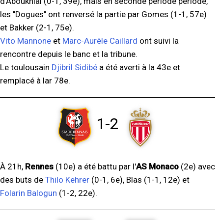
d'Aboukhlal (0-1, 39e), mais en seconde période période,
les "Dogues" ont renversé la partie par Gomes (1-1, 57e)
et Bakker (2-1, 75e).
Vito Mannone
et
Marc-Aurèle Caillard
ont suivi la
rencontre depuis le banc et la tribune.
Le toulousain
Djibril Sidibé
a été averti à la 43e et
remplacé à lar 78e.
1-2
À 21h,
Rennes
(10e) a été battu par l'
AS Monaco
(2e) avec
des buts de
Thilo Kehrer
(0-1, 6e), Blas (1-1, 12e) et
Folarin Balogun
(1-2, 22e).