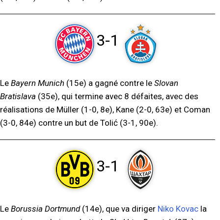
3-1
Le
Bayern Munich
(15e) a gagné contre le
Slovan
Bratislava
(35e), qui termine avec 8 défaites, avec des
réalisations de Müller (1-0, 8e), Kane (2-0, 63e) et Coman
(3-0, 84e) contre un but de Tolić (3-1, 90e).
3-1
Le
Borussia Dortmund
(14e), que va diriger
Niko Kovac
la