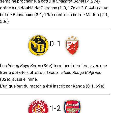
semaine prochaine, a battu le
Shakhtar Donetsk
(27e)
grâce à un doublé de Guirassy (1-0, 17e et 2-0, 44e) et un
but de Bensebaini (3-1, 79e) contre un but de Marlon (2-1,
50e).
0-1
Les
Young Boys Berne
(36e) terminent derniers, avec une
8ème défaite, cette fois face à l'
Étoile Rouge Belgrade
(32e), aussi éliminé.
L'unique but du match a été inscrit par Kanga (0-1, 69e).
1-2