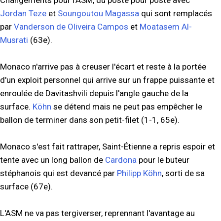
Changements pour l'ASM, du poste pour poste avec
Jordan Teze
et
Soungoutou Magassa
qui sont remplacés
par
Vanderson de Oliveira Campos
et
Moatasem Al-
Musrati
(63e).
Monaco n'arrive pas à creuser l'écart et reste à la portée
d'un exploit personnel qui arrive sur un frappe puissante et
enroulée de Davitashvili depuis l'angle gauche de la
surface.
Köhn
se détend mais ne peut pas empêcher le
ballon de terminer dans son petit-filet (1-1, 65e).
Monaco s'est fait rattraper, Saint-Étienne a repris espoir et
tente avec un long ballon de
Cardona
pour le buteur
stéphanois qui est devancé par
Philipp Köhn
, sorti de sa
surface (67e).
L'ASM ne va pas tergiverser, reprennant l'avantage au