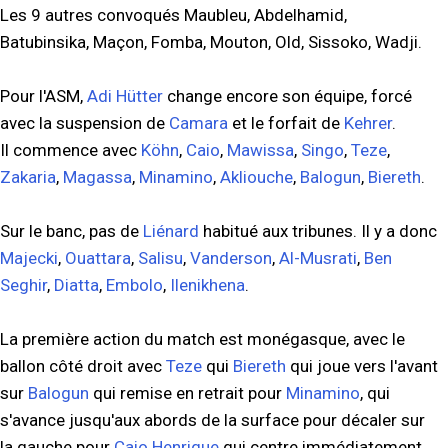
Les 9 autres convoqués Maubleu, Abdelhamid,
Batubinsika, Maçon, Fomba, Mouton, Old, Sissoko, Wadji.
Pour l'ASM,
Adi Hütter
change encore son équipe, forcé
avec la suspension de
Camara
et le forfait de
Kehrer
.
Il commence avec
Köhn
,
Caio
,
Mawissa
,
Singo
,
Teze
,
Zakaria
,
Magassa
,
Minamino
,
Akliouche
,
Balogun
,
Biereth
.
Sur le banc, pas de
Liénard
habitué aux tribunes. Il y a donc
Majecki
,
Ouattara
,
Salisu
,
Vanderson
,
Al-Musrati
,
Ben
Seghir
,
Diatta
,
Embolo
,
Ilenikhena
.
La première action du match est monégasque, avec le
ballon côté droit avec
Teze
qui
Biereth
qui joue vers l'avant
sur
Balogun
qui remise en retrait pour
Minamino
, qui
s'avance jusqu'aux abords de la surface pour décaler sur
la gauche pour
Caio Henrique
qui centre immédiatement.