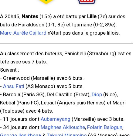
À 20h45,
Nantes
(15e) a été battu par
Lille
(7e) sur des
buts de Haraldsson (0-1, 8e) et Igamane (0-2, 89e).
Marc-Aurèle Caillard
n'était pas dans le groupe lillois.
Au classement des buteurs, Panichelli (Strasbourg) est en
tête avec ses 7 buts.
Suivent :
- Greenwood (Marseille) avec 6 buts.
-
Ansu Fati
(AS Monaco) avec 5 buts.
- Barcola (Paris SG), Del Castillo (Brest),
Diop
(Nice),
Kebbal (Paris FC), Lepaul (Angers puis Rennes) et Magri
(Toulouse) avec 4 buts.
- 11 joueurs dont
Aubameyang
(Marseille) avec 3 buts.
- 34 joueurs dont
Maghnes Akliouche
,
Folarin Balogun
,
George Ilenikhena
&
Takumi Minamino
(AS Monaco) avec