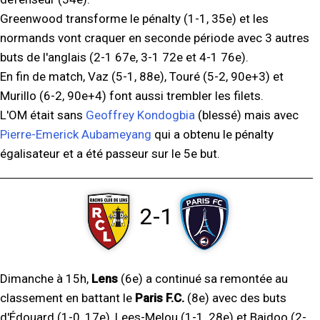
Greenwood transforme le pénalty (1-1, 35e) et les
normands vont craquer en seconde période avec 3 autres
buts de l'anglais (2-1 67e, 3-1 72e et 4-1 76e).
En fin de match, Vaz (5-1, 88e), Touré (5-2, 90e+3) et
Murillo (6-2, 90e+4) font aussi trembler les filets.
L'OM était sans
Geoffrey Kondogbia
(blessé) mais avec
Pierre-Emerick Aubameyang
qui a obtenu le pénalty
égalisateur et a été passeur sur le 5e but.
2-1
Dimanche à 15h,
Lens
(6e) a continué sa remontée au
classement en battant le
Paris F.C.
(8e) avec des buts
d'Édouard (1-0, 17e), Lees-Melou (1-1, 28e) et Baidoo (2-