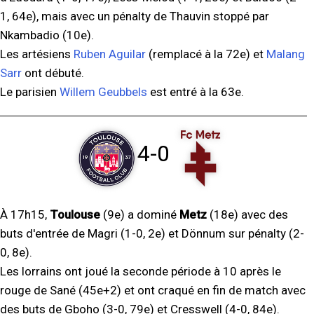
1, 64e), mais avec un pénalty de Thauvin stoppé par
Nkambadio (10e).
Les artésiens
Ruben Aguilar
(remplacé à la 72e) et
Malang
Sarr
ont débuté.
Le parisien
Willem Geubbels
est entré à la 63e.
4-0
À 17h15,
Toulouse
(9e) a dominé
Metz
(18e) avec des
buts d'entrée de Magri (1-0, 2e) et Dönnum sur pénalty (2-
0, 8e).
Les lorrains ont joué la seconde période à 10 après le
rouge de Sané (45e+2) et ont craqué en fin de match avec
des buts de Gboho (3-0, 79e) et Cresswell (4-0, 84e).