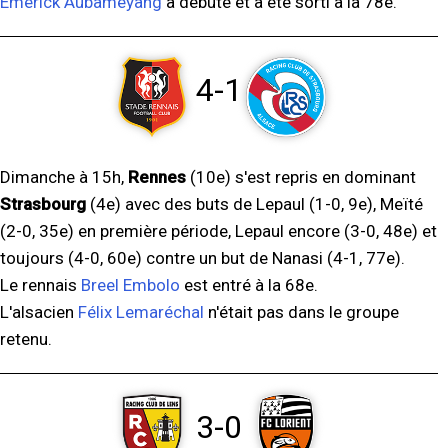
Emerick Aubameyang
a débuté et a été sorti à la 78e.
4-1
Dimanche à 15h,
Rennes
(10e) s'est repris en dominant
Strasbourg
(4e) avec des buts de Lepaul (1-0, 9e), Meïté
(2-0, 35e) en première période, Lepaul encore (3-0, 48e) et
toujours (4-0, 60e) contre un but de Nanasi (4-1, 77e).
Le rennais
Breel Embolo
est entré à la 68e.
L'alsacien
Félix Lemaréchal
n'était pas dans le groupe
retenu.
3-0