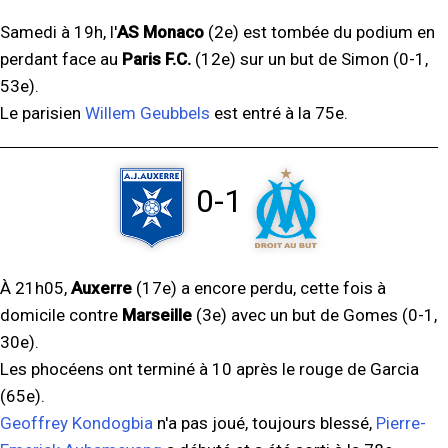
Samedi à 19h, l'
AS Monaco
(2e) est tombée du podium en
perdant face au
Paris F.C.
(12e) sur un but de Simon (0-1,
53e).
Le parisien
Willem Geubbels
est entré à la 75e.
0-1
À 21h05,
Auxerre
(17e) a encore perdu, cette fois à
domicile contre
Marseille
(3e) avec un but de Gomes (0-1,
30e).
Les phocéens ont terminé à 10 après le rouge de Garcia
(65e).
Geoffrey Kondogbia
n'a pas joué, toujours blessé,
Pierre-