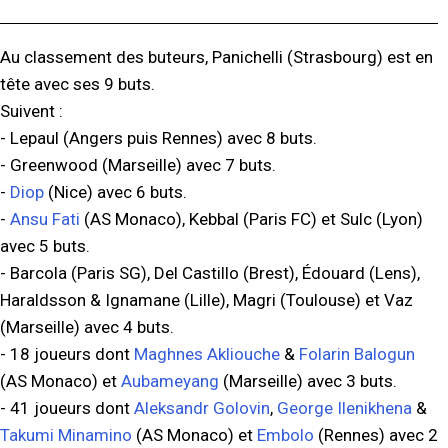
Au classement des buteurs, Panichelli (Strasbourg) est en
tête avec ses 9 buts.
Suivent :
- Lepaul (Angers puis Rennes) avec 8 buts.
- Greenwood (Marseille) avec 7 buts.
-
Diop
(Nice) avec 6 buts.
-
Ansu Fati
(AS Monaco), Kebbal (Paris FC) et Sulc (Lyon)
avec 5 buts.
- Barcola (Paris SG), Del Castillo (Brest), Édouard (Lens),
Haraldsson & Ignamane (Lille), Magri (Toulouse) et Vaz
(Marseille) avec 4 buts.
- 18 joueurs dont
Maghnes Akliouche
&
Folarin Balogun
(AS Monaco) et
Aubameyang
(Marseille) avec 3 buts.
- 41 joueurs dont
Aleksandr Golovin
,
George Ilenikhena
&
Takumi Minamino
(AS Monaco) et
Embolo
(Rennes) avec 2