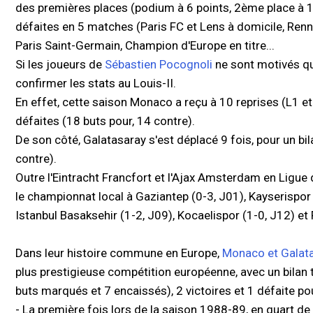
des premières places (podium à 6 points, 2ème place à 
défaites en 5 matches (Paris FC et Lens à domicile, Rennes
Paris Saint-Germain, Champion d'Europe en titre...
Si les joueurs de
Sébastien Pocognoli
ne sont motivés que
confirmer les stats au Louis-II.
En effet, cette saison Monaco a reçu à 10 reprises (L1 e
défaites (18 buts pour, 14 contre).
De son côté, Galatasaray s'est déplacé 9 fois, pour un bila
contre).
Outre l'Eintracht Francfort et l'Ajax Amsterdam en Ligu
le championnat local à Gaziantep (0-3, J01), Kayserispor 
Istanbul Basaksehir (1-2, J09), Kocaelispor (1-0, J12) et
Dans leur histoire commune en Europe,
Monaco et Galat
plus prestigieuse compétition européenne, avec un bilan 
buts marqués et 7 encaissés), 2 victoires et 1 défaite po
- La première fois lors de la saison 1988-89, en quart d