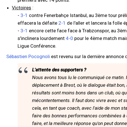
premiers avec 14 points.
Victoires
:
-
3-1
contre Fenerbahçe Istanbul, au 3ème tour prél
effacera la défaite
2-1
de l'aller et lancera la foll
-
3-1
encore cette face face à Trabzonspor, au 3è
s'inclinera lourdement
4-0
pour le 4ème match mais 
Ligue Conférence.
Sébastien Pocognoli
est revenu sur la dernière annonce d
L'attente des supporters ?
Nous avons tous lu le communiqué ce matin. 
déplacement à Brest, où le dialogue était bon,
résultats sont moins bons dans un club, où que
mécontentements. Il faut donc vivre avec et sur
cela, en tant que coach, avec l'aide de mon sta
faire des bonnes performances combinées à u
faire, et la meilleure réponse qu'on peut donn