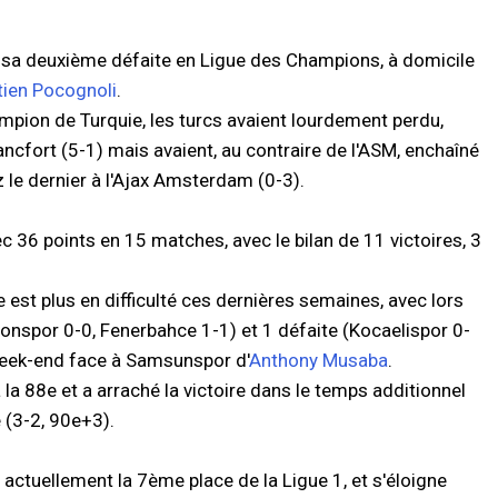
é sa deuxième défaite en Ligue des Champions, à domicile
ien Pocognoli
.
pion de Turquie, les turcs avaient lourdement perdu,
ancfort (5-1) mais avaient, au contraire de l'ASM, enchaîné
 le dernier à l'Ajax Amsterdam (0-3).
 36 points en 15 matches, avec le bilan de 11 victoires, 3
 est plus en difficulté ces dernières semaines, avec lors
nspor 0-0, Fenerbahce 1-1) et 1 défaite (Kocaelispor 0-
e week-end face à Samsunspor d'
Anthony Musaba
.
 la 88e et a arraché la victoire dans le temps additionnel
e (3-2, 90e+3).
ctuellement la 7ème place de la Ligue 1, et s'éloigne