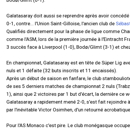
Bodø/Glimt (0-1).
Galatasaray doit aussi se reprendre après avoir concéd
0-1, contre... l'Union Saint-Gilloise, l'ancien club de
Sébast
Qualifiés directement pour la phase de ligue comme Cham
comme l'ASM, lors de la première journée à l'Eintracht Fr
3 succès face à Liverpool (1-0), Bodø/Glimt (3-1) et chez
En championnat, Galatasaray est en tête de Süper Lig avec
nuls et 1 défaite (32 buts inscrits et 11 encaissés).
Après un début de saison en fanfare, le club stambouliote
de ses 5 derniers matches de championnat 2 nuls (Trabzo
1), ainsi que 2 victoires par 1 but d'écart, la dernière c
Galatasaray a rapidement mené 2-0, s'est fait rejoindre à
par l'inévitable Victor Osimhen, d'un retourné acrobatiqu
Pour l'AS Monaco c'est pire. Le club monégasque occupe a