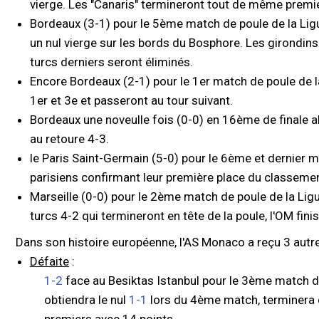
vierge. Les "Canaris" termineront tout de même premie
Bordeaux (3-1) pour le 5ème match de poule de la Lig
un nul vierge sur les bords du Bosphore. Les girondin
turcs derniers seront éliminés.
Encore Bordeaux (2-1) pour le 1er match de poule de 
1er et 3e et passeront au tour suivant.
Bordeaux une noveulle fois (0-0) en 16ème de finale al
au retoure 4-3.
le Paris Saint-Germain (5-0) pour le 6ème et dernier 
parisiens confirmant leur première place du classement
Marseille (0-0) pour le 2ème match de poule de la Li
turcs 4-2 qui termineront en tête de la poule, l'OM fi
Dans son histoire européenne, l'AS Monaco a reçu 3 autres 
Défaite
:
1-2
face au Besiktas Istanbul pour le 3ème match 
obtiendra le nul
1-1
lors du 4ème match, terminera de