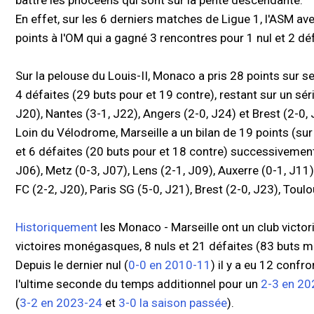
battre les phocéens qui sont sur la pente descendante.
En effet, sur les 6 derniers matches de Ligue 1, l'ASM av
points à l'OM qui a gagné 3 rencontres pour 1 nul et 2 déf
Sur la pelouse du Louis-II, Monaco a pris 28 points sur ses
4 défaites (29 buts pour et 19 contre), restant sur un sér
J20), Nantes (3-1, J22), Angers (2-0, J24) et Brest (2-0, 
Loin du Vélodrome, Marseille a un bilan de 19 points (sur
et 6 défaites (20 buts pour et 18 contre) successivement
J06), Metz (0-3, J07), Lens (2-1, J09), Auxerre (0-1, J11),
FC (2-2, J20), Paris SG (5-0, J21), Brest (2-0, J23), Toulo
Historiquement
les Monaco - Marseille ont un club victo
victoires monégasques, 8 nuls et 21 défaites (83 buts m
Depuis le dernier nul (
0-0 en 2010-11
) il y a eu 12 confr
l'ultime seconde du temps additionnel pour un
2-3 en 20
(
3-2 en 2023-24
et
3-0 la saison passée
).