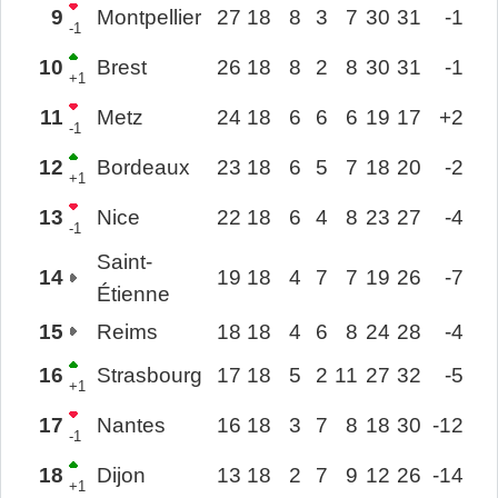
9
Montpellier
27
18
8
3
7
30
31
-1
-1
10
Brest
26
18
8
2
8
30
31
-1
+1
11
Metz
24
18
6
6
6
19
17
+2
-1
12
Bordeaux
23
18
6
5
7
18
20
-2
+1
13
Nice
22
18
6
4
8
23
27
-4
-1
Saint-
14
19
18
4
7
7
19
26
-7
Étienne
15
Reims
18
18
4
6
8
24
28
-4
16
Strasbourg
17
18
5
2
11
27
32
-5
+1
17
Nantes
16
18
3
7
8
18
30
-12
-1
18
Dijon
13
18
2
7
9
12
26
-14
+1