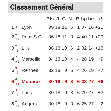
Classement Général
Pts
J.
G.
N.
P.
bp
bc
+/-
1
Lyon
39
18
11
6
1
37
16
+21
2
Paris S.G.
36
18
11
3
4
40
11
+29
+1
3
Lille
36
18
10
6
2
32
14
+18
-1
4
Marseille
34
18
10
4
4
28
19
+9
+1
5
Rennes
32
18
9
5
4
26
19
+7
-1
6
Monaco
30
18
9
3
6
33
27
+6
+1
7
Lens
30
18
9
3
6
29
27
+2
-1
8
Angers
30
18
9
3
6
25
27
-2
+1