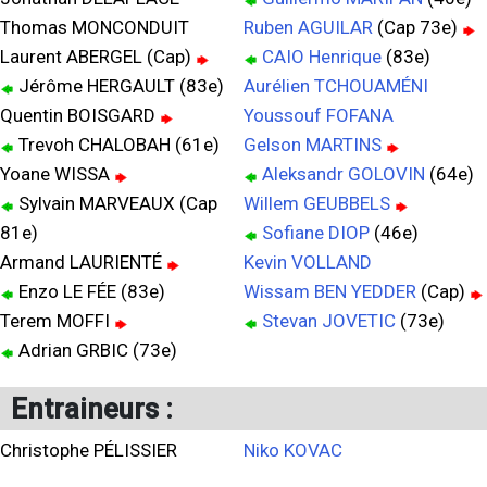
Thomas MONCONDUIT
Ruben AGUILAR
(Cap 73e)
Laurent ABERGEL (Cap)
CAIO Henrique
(83e)
Jérôme HERGAULT (83e)
Aurélien TCHOUAMÉNI
Quentin BOISGARD
Youssouf FOFANA
Trevoh CHALOBAH (61e)
Gelson MARTINS
Yoane WISSA
Aleksandr GOLOVIN
(64e)
Sylvain MARVEAUX (Cap
Willem GEUBBELS
81e)
Sofiane DIOP
(46e)
Armand LAURIENTÉ
Kevin VOLLAND
Enzo LE FÉE (83e)
Wissam BEN YEDDER
(Cap)
Terem MOFFI
Stevan JOVETIC
(73e)
Adrian GRBIC (73e)
Entraineurs :
Christophe PÉLISSIER
Niko KOVAC