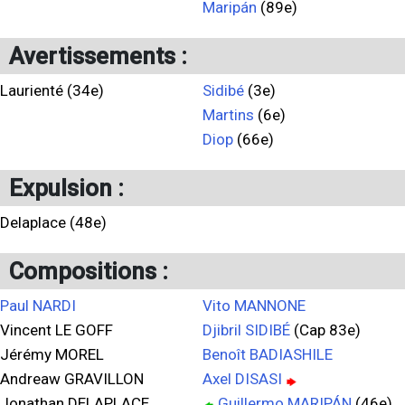
Maripán
(89e)
Avertissements :
Laurienté (34e)
Sidibé
(3e)
Martins
(6e)
Diop
(66e)
Expulsion :
Delaplace (48e)
Compositions :
Paul NARDI
Vito MANNONE
Vincent LE GOFF
Djibril SIDIBÉ
(Cap 83e)
Jérémy MOREL
Benoît BADIASHILE
Andreaw GRAVILLON
Axel DISASI
Jonathan DELAPLACE
Guillermo MARIPÁN
(46e)