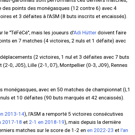
es haut-garonnais sont performants ces derniers matches,
ble des points des monégasques (12 contre 6) avec 4
toires et 3 défaites à l'ASM (8 buts inscrits et encaissés).
 le "TéFéCé", mais les joueurs d'
Adi Hütter
doivent faire
ints en 7 matches (4 victoires, 2 nuls et 1 défaite) avec
 déplacements (2 victoires, 1 nul et 3 défaites avec 7 buts
(2-0, J05), Lille (2-1, 07), Montpellier (0-3, J09), Rennes
des monégasques, avec en 50 matches de championnat (L1
1 nuls et 10 défaites (90 buts marqués et 42 encaissés).
en 2013-14
), l'ASM a remporté 5 victoires consécutives
n 2017-18
et
2-1 en 2018-19
), mais depuis la dernière
rniers matches sur le score de 1-2 en
en 2022-23
et
l'an