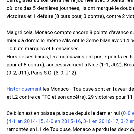
Barragistes au soir de la 7ème journée avec 5 points, l
où lors des 5 dernières journées, ils ont marqué le dou
victoires et 1 défaite (8 buts pour, 3 contre), contre 2 vic
Malgré cela, Monaco compte encore 8 points d'avance sur
mieux à domicile, même s'ils ont le 3ème bilan avec 14 po
10 buts marqués et 6 encaissés.
Hors de ses bases, les toulousains ont pris 7 points en 6
pour et 8 contre), successivement à Nice (1-1, J02), Brest 
(0-2, J11), Paris S.G. (3-0, J12).
Historiquement
les Monaco - Toulouse sont en faveur 
et L2 contre ce TFC et son ancètre), 29 victoires pour 1
Ce bilan est en baisse puisque depuis le dernier nul (
0-0 
(
4-1 en 2014-15
,
4-0 en 2015-16
,
3-1 en 2016-17
,
3-2 e
remontée en L1 de Toulouse, Monaco a perdu les deux de