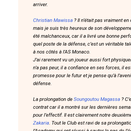
arriver.
Christian Mawissa
? Il n’était pas vraiment e
mais je suis très heureux de son développement i
été malchanceux, car il a livré une bonne perf
quel poste de la défense, c’est un véritable t
à nos côtés à l’AS Monaco.
J’ai rarement vu un joueur aussi fort physiquem
n’a pas peur, il a confiance en ses forces, il es
promesse pour le futur et je pense qu’à l’aveni
défense.
La prolongation de
Soungoutou Magassa
? C’e
contrat car il a montré sur les dernières semai
pour l’effectif. Il est clairement notre deuxi
Zakaria
. Tout le Club est ravi de sa prolongat
l’Academy qui ont réussi à sauter le pas de l’é