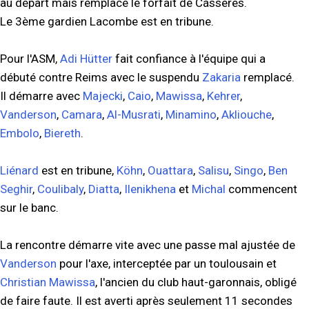
au départ mais remplace le forfait de Cásseres.
Le 3ème gardien Lacombe est en tribune.
Pour l'ASM,
Adi Hütter
fait confiance à l'équipe qui a
débuté contre Reims avec le suspendu
Zakaria
remplacé.
Il démarre avec
Majecki
,
Caio
,
Mawissa
,
Kehrer
,
Vanderson
,
Camara
,
Al-Musrati
,
Minamino
,
Akliouche
,
Embolo
,
Biereth
.
Liénard
est en tribune,
Köhn
,
Ouattara
,
Salisu
,
Singo
,
Ben
Seghir
,
Coulibaly
,
Diatta
,
Ilenikhena
et
Michal
commencent
sur le banc.
La rencontre démarre vite avec une passe mal ajustée de
Vanderson
pour l'axe, interceptée par un toulousain et
Christian Mawissa
, l'ancien du club haut-garonnais, obligé
de faire faute. Il est averti après seulement 11 secondes