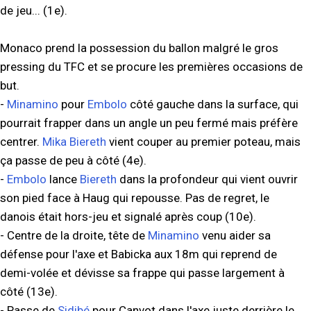
de jeu... (1e).
Monaco prend la possession du ballon malgré le gros
pressing du TFC et se procure les premières occasions de
but.
-
Minamino
pour
Embolo
côté gauche dans la surface, qui
pourrait frapper dans un angle un peu fermé mais préfère
centrer.
Mika Biereth
vient couper au premier poteau, mais
ça passe de peu à côté (4e).
-
Embolo
lance
Biereth
dans la profondeur qui vient ouvrir
son pied face à Haug qui repousse. Pas de regret, le
danois était hors-jeu et signalé après coup (10e).
- Centre de la droite, tête de
Minamino
venu aider sa
défense pour l'axe et Babicka aux 18m qui reprend de
demi-volée et dévisse sa frappe qui passe largement à
côté (13e).
- Passe de
Sidibé
pour Canvot dans l'axe juste derrière le