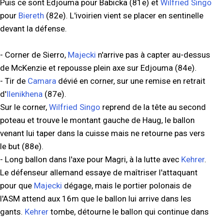
Puis ce sont Edjouma pour Babicka (81e) et
Wilfried Singo
pour
Biereth
(82e). L'ivoirien vient se placer en sentinelle
devant la défense.
- Corner de Sierro,
Majecki
n'arrive pas à capter au-dessus
de McKenzie et repousse plein axe sur Edjouma (84e).
- Tir de
Camara
dévié en corner, sur une remise en retrait
d'
Ilenikhena
(87e).
Sur le corner,
Wilfried Singo
reprend de la tête au second
poteau et trouve le montant gauche de Haug, le ballon
venant lui taper dans la cuisse mais ne retourne pas vers
le but (88e).
- Long ballon dans l'axe pour Magri, à la lutte avec
Kehrer
.
Le défenseur allemand essaye de maîtriser l'attaquant
pour que
Majecki
dégage, mais le portier polonais de
l'ASM attend aux 16m que le ballon lui arrive dans les
gants.
Kehrer
tombe, détourne le ballon qui continue dans