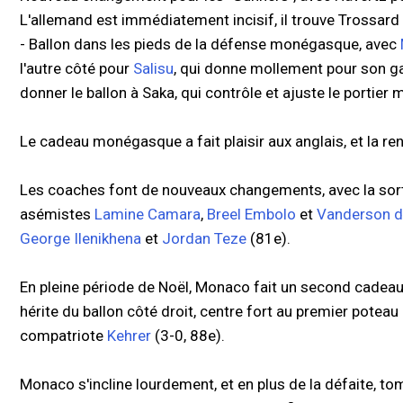
L'allemand est immédiatement incisif, il trouve Trossar
- Ballon dans les pieds de la défense monégasque, avec
l'autre côté pour
Salisu
, qui donne mollement pour son g
donner le ballon à Saka, qui contrôle et ajuste le portie
Le cadeau monégasque a fait plaisir aux anglais, et la ren
Les coaches font de nouveaux changements, avec la sort
asémistes
Lamine Camara
,
Breel Embolo
et
Vanderson d
George Ilenikhena
et
Jordan Teze
(81e).
En pleine période de Noël, Monaco fait un second cadea
hérite du ballon côté droit, centre fort au premier poteau
compatriote
Kehrer
(3-0, 88e).
Monaco s'incline lourdement, et en plus de la défaite, 