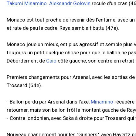
Takumi Minamino
.
Aleksandr Golovin
recule d'un cran (46
Monaco est tout proche de revenir dès l'entame, avec un
et rate de peu le cadre, Raya semblait battu (47e).
Monaco joue un mieux, est plus agressif et semble plus v
toujours un petit quelque chose pour que le ballon ne pa
Débordement de
Caio
côté gauche, son centre en retrait
Premiers changements pour Arsenal, avec les sorties de Le
Trossard (64e).
- Ballon perdu par Arsenal dans l'axe,
Minamino
récupère 
retourner, mais son ballon frôl le montant gauche de Ray
- Contre londonien, avec Saka à droite pour Trossard qu
Nouveau changement pour les "Gunners", avec Havertz p