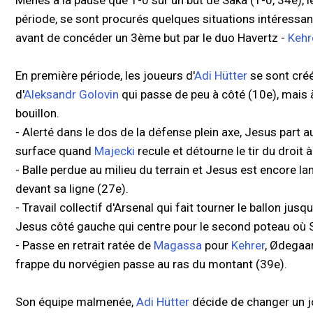
Menés à la pause que 1-0 sur un but de Saka (1-0, 34e)
période, se sont procurés quelques situations intéressan
avant de concéder un 3ème but par le duo Havertz -
Kehr
En première période, les joueurs d'
Adi Hütter
se sont cré
d'
Aleksandr Golovin
qui passe de peu à côté (10e), mais 
bouillon.
- Alerté dans le dos de la défense plein axe, Jesus part au
surface quand
Majecki
recule et détourne le tir du droit 
- Balle perdue au milieu du terrain et Jesus est encore la
devant sa ligne (27e).
- Travail collectif d'Arsenal qui fait tourner le ballon ju
Jesus côté gauche qui centre pour le second poteau où 
- Passe en retrait ratée de
Magassa
pour
Kehrer
, Ødegaar
frappe du norvégien passe au ras du montant (39e).
Son équipe malmenée,
Adi Hütter
décide de changer un jo