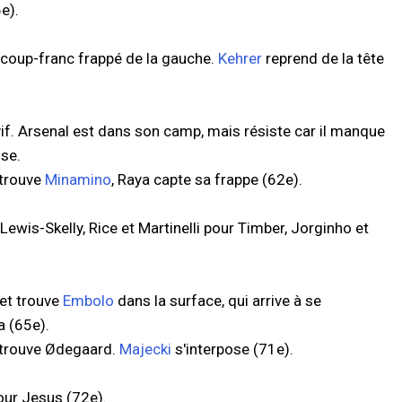
e).
 coup-franc frappé de la gauche.
Kehrer
reprend de la tête
if. Arsenal est dans son camp, mais résiste car il manque
sse.
 trouve
Minamino
, Raya capte sa frappe (62e).
wis-Skelly, Rice et Martinelli pour Timber, Jorginho et
et trouve
Embolo
dans la surface, qui arrive à se
a (65e).
i trouve Ødegaard.
Majecki
s'interpose (71e).
our Jesus (72e).