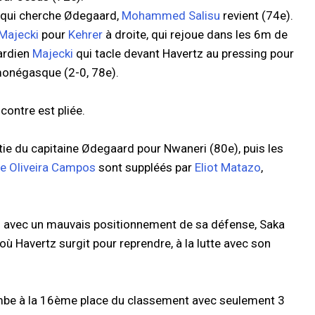
d qui cherche Ødegaard,
Mohammed Salisu
revient (74e).
Majecki
pour
Kehrer
à droite, qui rejoue dans les 6m de
ardien
Majecki
qui tacle devant Havertz au pressing pour
r monégasque (2-0, 78e).
contre est pliée.
ie du capitaine Ødegaard pour Nwaneri (80e), puis les
e Oliveira Campos
sont suppléés par
Eliot Matazo
,
u avec un mauvais positionnement de sa défense, Saka
 où Havertz surgit pour reprendre, à la lutte avec son
tombe à la 16ème place du classement avec seulement 3