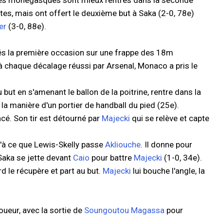
, les monégasques sont mieux rentrés dans la seconde
tes, mais ont offert le deuxième but à Saka (2-0, 78e)
er
(3-0, 88e).
és la première occasion sur une frappe des 18m
à chaque décalage réussi par Arsenal, Monaco a pris le
 but en s'amenant le ballon de la poitrine, rentre dans la
à la manière d'un portier de handball du pied (25e).
ncé. Son tir est détourné par
Majecki
qui se relève et capte
squ'à ce que Lewis-Skelly passe
Akliouche
. Il donne pour
Saka se jette devant
Caio
pour battre
Majecki
(1-0, 34e).
d le récupère et part au but.
Majecki
lui bouche l'angle, la
ueur, avec la sortie de
Soungoutou Magassa
pour