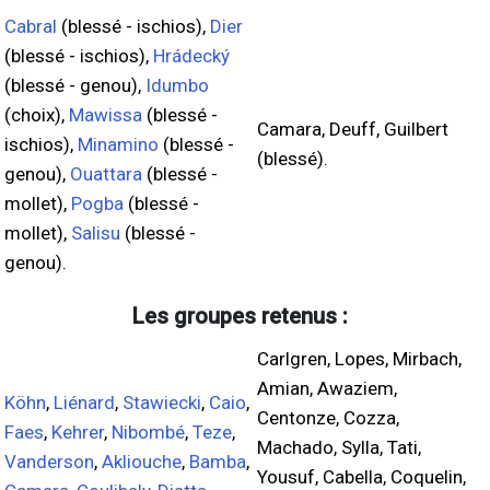
Cabral
(blessé - ischios),
Dier
(blessé - ischios),
Hrádecký
(blessé - genou),
Idumbo
(choix),
Mawissa
(blessé -
Camara, Deuff, Guilbert
ischios),
Minamino
(blessé -
(blessé).
genou),
Ouattara
(blessé -
mollet),
Pogba
(blessé -
mollet),
Salisu
(blessé -
genou).
Les groupes retenus :
Carlgren, Lopes, Mirbach,
Amian, Awaziem,
Köhn
,
Liénard
,
Stawiecki
,
Caio
,
Centonze, Cozza,
Faes
,
Kehrer
,
Nibombé
,
Teze
,
Machado, Sylla, Tati,
Vanderson
,
Akliouche
,
Bamba
,
Yousuf, Cabella, Coquelin,