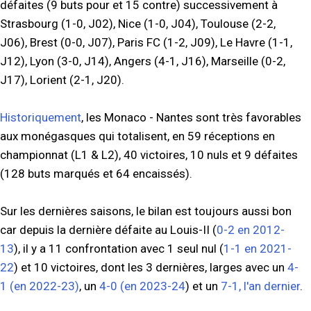
défaites (9 buts pour et 15 contre) successivement à
Strasbourg (1-0, J02), Nice (1-0, J04), Toulouse (2-2,
J06), Brest (0-0, J07), Paris FC (1-2, J09), Le Havre (1-1,
J12), Lyon (3-0, J14), Angers (4-1, J16), Marseille (0-2,
J17), Lorient (2-1, J20).
Historiquement
, les Monaco - Nantes sont très favorables
aux monégasques qui totalisent, en 59 réceptions en
championnat (L1 & L2), 40 victoires, 10 nuls et 9 défaites
(128 buts marqués et 64 encaissés).
Sur les dernières saisons, le bilan est toujours aussi bon
car depuis la dernière défaite au Louis-II (
0-2 en 2012-
13
), il y a 11 confrontation avec 1 seul nul (
1-1 en 2021-
22
) et 10 victoires, dont les 3 dernières, larges avec un
4-
1 (en 2022-23)
, un
4-0 (en 2023-24
) et un
7-1, l'an dernier
.