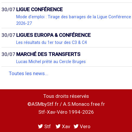
30/07
LIGUE CONFÉRENCE
Mode d'emploi : Tirage des barrages de la Ligue Conférence
2026-27
30/07
LIGUES EUROPA & CONFÉRENCE
Les résultats du 1er tour des C3 & C4
30/07
MARCHÉ DES TRANSFERTS
Lucas Michel prêté au Cercle Bruges
Toutes les news...
Tous droits réservés
©ASMbyStf.fr / A.S.Monaco.free.fr
Stf-Xav-Véro 1994-2026
Stf
Xav
Vero