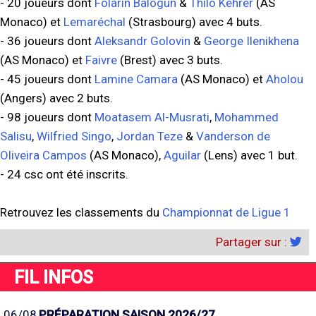
- 20 joueurs dont
Folarin Balogun
&
Thilo Kehrer
(AS
Monaco) et
Lemaréchal
(Strasbourg) avec 4 buts.
- 36 joueurs dont
Aleksandr Golovin
&
George Ilenikhena
(AS Monaco) et
Faivre
(Brest) avec 3 buts.
- 45 joueurs dont
Lamine Camara
(AS Monaco) et
Aholou
(Angers) avec 2 buts.
- 98 joueurs dont
Moatasem Al-Musrati
,
Mohammed
Salisu
,
Wilfried Singo
,
Jordan Teze
&
Vanderson de
Oliveira Campos
(AS Monaco),
Aguilar
(Lens) avec 1 but.
- 24 csc ont été inscrits.
Retrouvez les classements du
Championnat de Ligue 1
Partager sur :
FIL INFOS
06/08
PRÉPARATION SAISON 2026/27