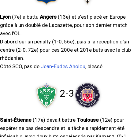
Lyon
(7e) a battu
Angers
(13e) et s'est placé en Europe
grâce à un doublé de Lacazette, pour son dernier match
avec l'OL.
D'abord sur un pénalty (1-0, 56e), puis à la réception d'un
centre (2-0, 72e) pour ces 200e et 201e buts avec le club
rhôdanien.
Côté SCO, pas de
Jean-Eudes Aholou
, blessé.
2-3
Saint-Étienne
(17e) devait battre
Toulouse
(12e) pour
espérer ne pas descendre et la tâche a rapidement été
infaisable, avec deux buts encaiassés par Kamanzi (0-1,